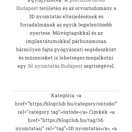
Budapest
területén és az orvostudomány a
3D nyomtatás elterjedésének és
forradalmának az egyik legjelentősebb
nyertese. Művégtagokkal és az
implantátumokkal párhuzamosan
bármilyen fajta gyógyászati segédeszközt
és műszereket is lehetséges megalkotni
egy
3d nyomtatás Budapest
segítségével.
Kategória: <a
href="https://blogclub.hu/category/ontode/"
rel="category tag">öntöde</a>
Címkék: <a
href="https://blogclub.hu/tag/3d-
nyomtatas/" rel="tag">3D nyomtatás</a>, <a