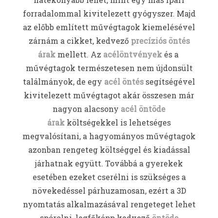
forradalommal kivitelezett gyógyszer. Majd
az előbb említett művégtagok kiemelésével
zárnám a cikket, kedvező
precíziós öntés
árak
mellett. Az
acélöntvények
és a
művégtagok természetesen nem újdonsült
találmányok, de egy
acél öntés
segítségével
kivitelezett művégtagot akár összesen már
nagyon alacsony
acél öntöde
árak
költségekkel is lehetséges
megvalósítani, a hagyományos művégtagok
azonban rengeteg költséggel és kiadással
járhatnak együtt. Továbbá a gyerekek
esetében ezeket cserélni is szükséges a
növekedéssel párhuzamosan, ezért a 3D
nyomtatás alkalmazásával rengeteget lehet
spórolni, legfőképp kedvező
öntöde