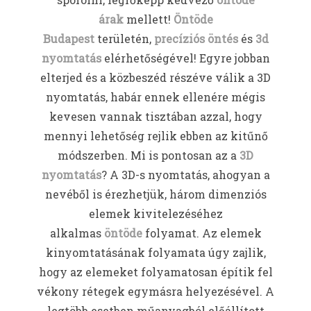
árak
mellett!
Öntöde
Budapest
területén,
precíziós öntés
és
3d
nyomtatás
elérhetőségével! Egyre jobban
elterjed és a közbeszéd részéve válik a 3D
nyomtatás, habár ennek ellenére mégis
kevesen vannak tisztában azzal, hogy
mennyi lehetőség rejlik ebben az kitűnő
módszerben. Mi is pontosan az a
3D
nyomtatás
? A 3D-s nyomtatás, ahogyan a
nevéből is érezhetjük, három dimenziós
elemek kivitelezéséhez
alkalmas
öntöde
folyamat. Az elemek
kinyomtatásának folyamata úgy zajlik,
hogy az elemeket folyamatosan építik fel
vékony rétegek egymásra helyezésével. A
legtöbb esetben műanyagból előállított