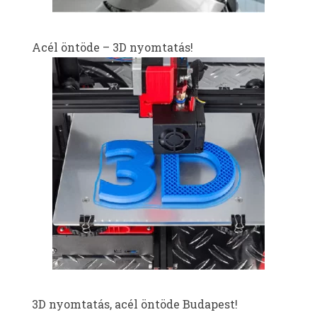
Acél öntöde – 3D nyomtatás!
3D nyomtatás, acél öntöde Budapest!