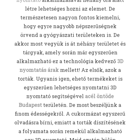
létre lehetséges hozni az elemet. De
természetesen nagyon fontos kiemelni,
hogy egyre nagyobb népszerűségnek
örvend a gyógyászati területeken is. De
akkor most vegyük is át néhány területet és
tárgyak, amely során már egyszerűen
alkalmazható ez a technológia kedvező
3D
nyomtatás árak
mellett! Az elsők, azok a
torták. Ugyanis igen, ehető termékeket is
egyszerűen lehetséges nyomtatni 3D
nyomtató segítségével
acél öntöde
Budapest
területén. De most beszéljünk a
finom édességekről. A cukormázat egyszerű
olvadásra bírni, emiatt a torták díszítésének
a folyamata során remekül alkalmazható
egy 3D nyomtató. Majd ezután külön