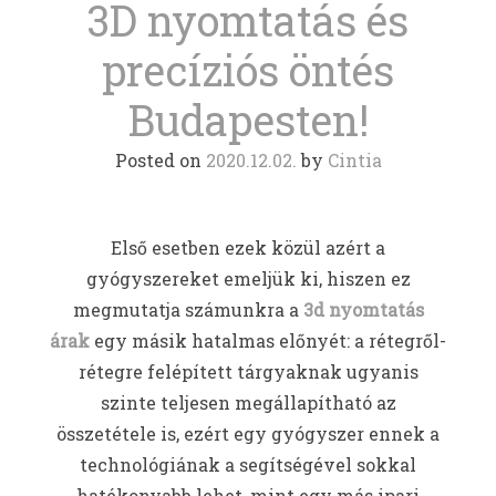
3D nyomtatás és
precíziós öntés
Budapesten!
Posted on
2020.12.02.
by
Cintia
Első esetben ezek közül azért a
gyógyszereket emeljük ki, hiszen ez
megmutatja számunkra a
3d nyomtatás
árak
egy másik hatalmas előnyét: a rétegről-
rétegre felépített tárgyaknak ugyanis
szinte teljesen megállapítható az
összetétele is, ezért egy gyógyszer ennek a
technológiának a segítségével sokkal
hatékonyabb lehet, mint egy más ipari