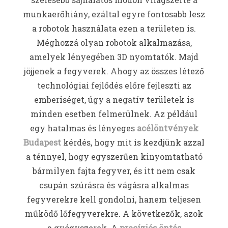
munkaerőhiány, ezáltal egyre fontosabb lesz
a robotok használata ezen a területen is.
Méghozzá olyan robotok alkalmazása,
amelyek lényegében 3D nyomtatók. Majd
jöjjenek a fegyverek. Ahogy az összes létező
technológiai fejlődés előre fejleszti az
emberiséget, úgy a negatív területek is
minden esetben felmerülnek. Az például
egy hatalmas és lényeges
acélöntvények
Budapest
kérdés, hogy mit is kezdjünk azzal
a ténnyel, hogy egyszerűen kinyomtatható
bármilyen fajta fegyver, és itt nem csak
csupán szúrásra és vágásra alkalmas
fegyverekre kell gondolni, hanem teljesen
működő lőfegyverekre. A következők, azok
a gyógyszerek. A
precíziós öntés