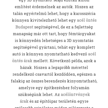
említést érdemelnek az autók. Hiszen az
talán egyértelmű lehet, hogy a karosszéria
könnyen kivitelezhető lehet egy
acél öntés
Budapest
segítségével, de ez a fejlettség
manapság már ott tart, hogy fémtárgyakat
is könnyedén lehetséges a 3D nyomtatás
segítségével gyártani, tehát egy komplett
autó is könnyen nyomtatható kedvező
acél
öntés árak
mellett. Következő példa, azok a
házak. Hiszen a legapróbb mérettel
rendelkező csavartól kezdődően, egészen a
falakig az összes berendezés kinyomtatható,
amelyre egy építkezéshez folyamán
szükségünk lehet. Az
acélöntvények
árak
és az építőipar területén egyre
szélesebb sajnálatos módon világszerte a