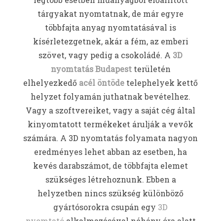
tárgyakat nyomtatnak, de már egyre
többfajta anyag nyomtatásával is
kísérletezgetnek, akár a fém, az emberi
szövet, vagy pedig a csokoládé. A
3D
nyomtatás Budapest
területén
elhelyezkedő
acél öntöde
telephelyek kettő
helyzet folyamán juthatnak bevételhez.
Vagy a szoftvereiket, vagy a saját cég által
kinyomtatott termékeket árulják a vevők
számára. A 3D nyomtatás folyamata nagyon
eredményes lehet abban az esetben, ha
kevés darabszámot, de többfajta elemet
szükséges létrehoznunk. Ebben a
helyzetben nincs szükség különböző
gyártósorokra csupán egy
3D
nyomtató
alkalmazásával néhány óra alatt