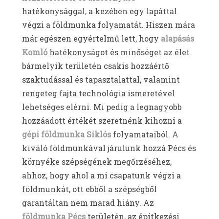
hatékonysággal, a kezében egy lapáttal
végzi a földmunka folyamatát. Hiszen mára
már egészen egyértelmű lett, hogy
alapásás
Komló
hatékonyságot és minőséget az élet
bármelyik területén csakis hozzáértő
szaktudással és tapasztalattal, valamint
rengeteg fajta technológia ismeretével
lehetséges elérni. Mi pedig a legnagyobb
hozzáadott értékét szeretnénk kihozni a
gépi földmunka Siklós
folyamataiból. A
kiváló földmunkával járulunk hozzá Pécs és
környéke szépségének megőrzéséhez,
ahhoz, hogy ahol a mi csapatunk végzi a
földmunkát, ott ebből a szépségből
garantáltan nem marad hiány. Az
földmunka Pécs
területén, az építkezési