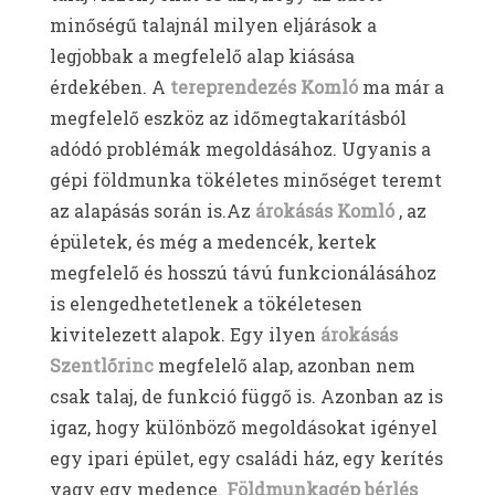
minőségű talajnál milyen eljárások a
legjobbak a megfelelő alap kiásása
érdekében. A
tereprendezés Komló
ma már a
megfelelő eszköz az időmegtakarításból
adódó problémák megoldásához. Ugyanis a
gépi földmunka tökéletes minőséget teremt
az alapásás során is.Az
árokásás Komló
, az
épületek, és még a medencék, kertek
megfelelő és hosszú távú funkcionálásához
is elengedhetetlenek a tökéletesen
kivitelezett alapok. Egy ilyen
árokásás
Szentlőrinc
megfelelő alap, azonban nem
csak talaj, de funkció függő is. Azonban az is
igaz, hogy különböző megoldásokat igényel
egy ipari épület, egy családi ház, egy kerítés
vagy egy medence.
Földmunkagép bérlés