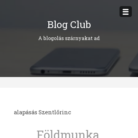
Megszakítás
Blog Club
A blogolás szárnyakat ad
alapásás Szentlőrinc
Földmunka,