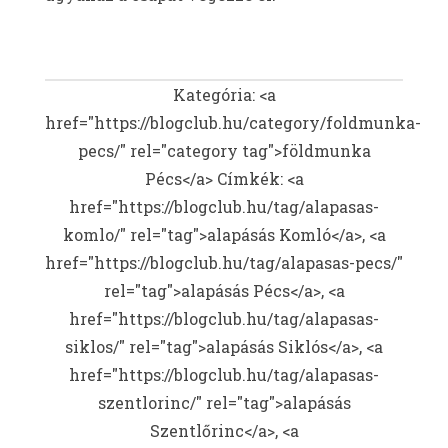
Kategória: <a
href="https://blogclub.hu/category/foldmunka-
pecs/" rel="category tag">földmunka
Pécs</a>
Címkék: <a
href="https://blogclub.hu/tag/alapasas-
komlo/" rel="tag">alapásás Komló</a>, <a
href="https://blogclub.hu/tag/alapasas-pecs/"
rel="tag">alapásás Pécs</a>, <a
href="https://blogclub.hu/tag/alapasas-
siklos/" rel="tag">alapásás Siklós</a>, <a
href="https://blogclub.hu/tag/alapasas-
szentlorinc/" rel="tag">alapásás
Szentlőrinc</a>, <a