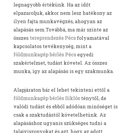
legnagyobb értékünk. Ha az időt
elpazaroljuk, akkor nem lesz hatékony az
ilyen fajta munkavégzés, ahogyan az
alapásás sem.Továbbá, ma már szinte az
összes
tereprendezés Pécs
folyamatával
kapcsolatos tevékenység, mint a
földmunkagép bérlés Pécs
egyedi
szakértelmet, tudást követel. Az összes
munka, így az alapásás is egy szakmunka.
Alapjáraton bár el lehet tekinteni ettől a
földmunkagép bérlés Siklós
ténytől, de
valódi tudást és ebből adódóan minőséget is
csak a szaktudástól követelhetünk. Az
alapásáshoz ugyanis szükséges tudni a
talajviszonyokat és azt, hogy az adott