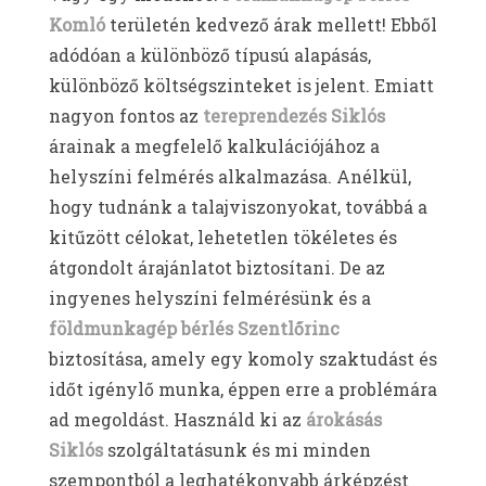
Komló
területén kedvező árak mellett! Ebből
adódóan a különböző típusú alapásás,
különböző költségszinteket is jelent. Emiatt
nagyon fontos az
tereprendezés Siklós
árainak a megfelelő kalkulációjához a
helyszíni felmérés alkalmazása. Anélkül,
hogy tudnánk a talajviszonyokat, továbbá a
kitűzött célokat, lehetetlen tökéletes és
átgondolt árajánlatot biztosítani. De az
ingyenes helyszíni felmérésünk és a
földmunkagép bérlés Szentlőrinc
biztosítása, amely egy komoly szaktudást és
időt igénylő munka, éppen erre a problémára
ad megoldást. Használd ki az
árokásás
Siklós
szolgáltatásunk és mi minden
szempontból a leghatékonyabb árképzést