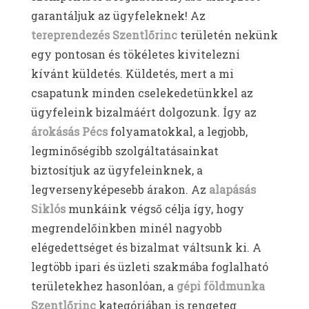
garantáljuk az ügyfeleknek! Az
tereprendezés Szentlőrinc
területén nekünk
egy pontosan és tökéletes kivitelezni
kívánt küldetés. Küldetés, mert a mi
csapatunk minden cselekedetünkkel az
ügyfeleink bizalmáért dolgozunk. Így az
árokásás Pécs
folyamatokkal, a legjobb,
legminőségibb szolgáltatásainkat
biztosítjuk az ügyfeleinknek, a
legversenyképesebb árakon. Az
alapásás
Siklós
munkáink végső célja így, hogy
megrendelőinkben minél nagyobb
elégedettséget és bizalmat váltsunk ki. A
legtöbb ipari és üzleti szakmába foglalható
területekhez hasonlóan, a
gépi földmunka
Szentlőrinc
kategóriában is rengeteg