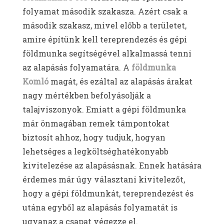
folyamat második szakasza. Azért csak a
második szakasz, mivel előbb a területet,
amire építünk kell tereprendezés és gépi
földmunka segítségével alkalmassá tenni
az alapásás folyamatára. A
földmunka
Komló
magát, és ezáltal az alapásás árakat
nagy mértékben befolyásolják a
talajviszonyok. Emiatt a gépi földmunka
már önmagában remek támpontokat
biztosít ahhoz, hogy tudjuk, hogyan
lehetséges a legköltséghatékonyabb
kivitelezése az alapásásnak. Ennek hatására
érdemes már úgy választani kivitelezőt,
hogy a gépi földmunkát, tereprendezést és
utána egyből az alapásás folyamatát is
ugyanaz a csapat végezze el.