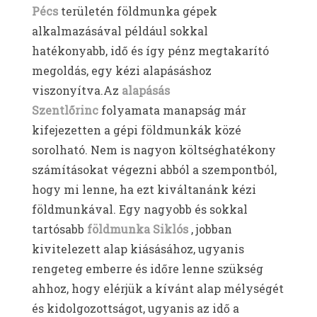
Pécs
területén földmunka gépek
alkalmazásával például sokkal
hatékonyabb, idő és így pénz megtakarító
megoldás, egy kézi alapásáshoz
viszonyítva.Az
alapásás
Szentlőrinc
folyamata manapság már
kifejezetten a gépi földmunkák közé
sorolható. Nem is nagyon költséghatékony
számításokat végezni abból a szempontból,
hogy mi lenne, ha ezt kiváltanánk kézi
földmunkával. Egy nagyobb és sokkal
tartósabb
földmunka Siklós
, jobban
kivitelezett alap kiásásához, ugyanis
rengeteg emberre és időre lenne szükség
ahhoz, hogy elérjük a kívánt alap mélységét
és kidolgozottságot, ugyanis az idő a