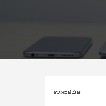
Megszakítás
autószállítás