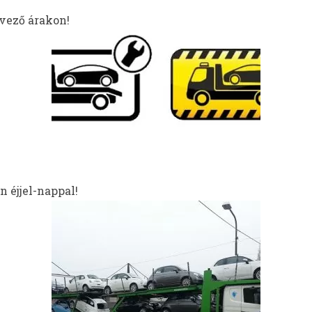
dvező árakon!
 éjjel-nappal!