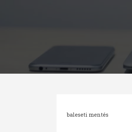
Megszakítás
baleseti mentés