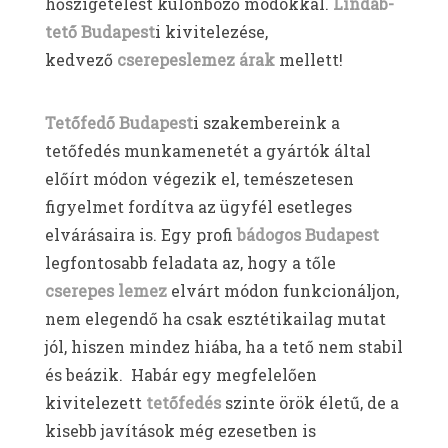
hőszigetelést különböző módokkal.
Lindab-
tető Budapest
i kivitelezése,
kedvező
cserepeslemez árak
mellett!
Tetőfedő Budapest
i szakembereink a
tetőfedés munkamenetét a gyártók által
előírt módon végezik el, temészetesen
figyelmet fordítva az ügyfél esetleges
elvárásaira is. Egy profi
bádogos Budapest
legfontosabb feladata az, hogy a tőle
cserepes lemez
elvárt módon funkcionáljon,
nem elegendő ha csak esztétikailag mutat
jól, hiszen mindez hiába, ha a tető nem stabil
és beázik. Habár egy megfelelően
kivitelezett
tetőfedés
szinte örök életű, de a
kisebb javítások még ezesetben is