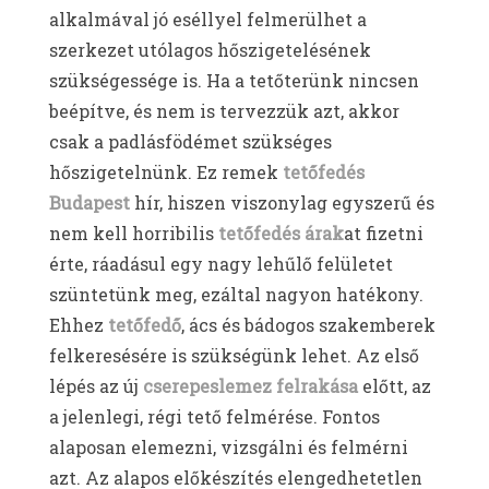
alkalmával jó eséllyel felmerülhet a
szerkezet utólagos hőszigetelésének
szükségessége is. Ha a tetőterünk nincsen
beépítve, és nem is tervezzük azt, akkor
csak a padlásfödémet szükséges
hőszigetelnünk. Ez remek
tetőfedés
Budapest
hír, hiszen viszonylag egyszerű és
nem kell horribilis
tetőfedés árak
at fizetni
érte, ráadásul egy nagy lehűlő felületet
szüntetünk meg, ezáltal nagyon hatékony.
Ehhez
tetőfedő
, ács és bádogos szakemberek
felkeresésére is szükségünk lehet. Az első
lépés az új
cserepeslemez felrakása
előtt, az
a jelenlegi, régi tető felmérése. Fontos
alaposan elemezni, vizsgálni és felmérni
azt. Az alapos előkészítés elengedhetetlen