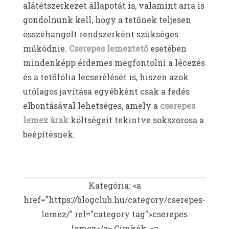
alátétszerkezet állapotát is, valamint arra is
gondolnunk kell, hogy a tetőnek teljesen
összehangolt rendszerként szükséges
működnie.
Cserepes lemeztető
esetében
mindenképp érdemes megfontolni a lécezés
és a tetőfólia lecserélését is, hiszen azok
utólagos javítása egyébként csak a fedés
elbontásával lehetséges, amely a
cserepes
lemez árak
költségeit tekintve sokszorosa a
beépítésnek.
Kategória: <a
href="https://blogclub.hu/category/cserepes-
lemez/" rel="category tag">cserepes
lemez</a>
Címkék: <a