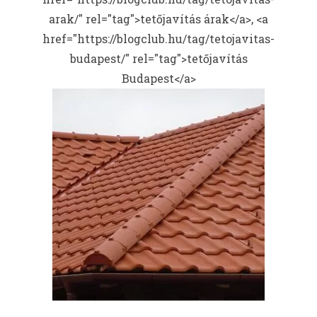
arak/" rel="tag">tetőjavítás árak</a>, <a
href="https://blogclub.hu/tag/tetojavitas-
budapest/" rel="tag">tetőjavítás
Budapest</a>