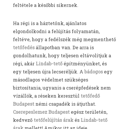
feltétele a későbbi sikernek.
Ha régi is a háztetőnk, ajánlatos
elgondolkodni a felújítás folyamatán,
feltéve, hogy a fedélszék még megmenthető
tetőfedés
állapotban van. De arra is
gondolhatunk, hogy teljesen eltávolítjuk a
régi, akár
Lindab-tető
építményünket, és
egy teljesen újra lecseréljük. A
bádogos
egy
másodlagos védelmet szükséges
biztosítania, ugyanis a cserépfedések nem
vízállók, a réseken keresztül
tetőfedő
Budapest
némi csapadék is átjuthat.
Cserepeslemez Budapest
egész területén,
kedvező
tetőfelújítás árak
és
Lindab-tető
árak
mellett! Amikor itt az ideje