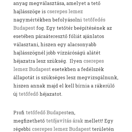
anyag megválasztása, amelyet a tető
hajlásszöge is
cserepes lemez
nagymértékben befolyásolni
tetőfedés
Budapest
fog. Egy tetőtér beépítésének az
esetében páraáteresztő fóliát ajánlatos
választani, hiszen egy alacsonyabb
hajlásszögnél jobb vízzáróságú alátét
héjazatra lesz szükség. Ilyen
cserepes
lemez Budapest
esetekben a fedélszék
állapotát is szükséges lesz megvizsgálnunk,
hiszen annak majd el kell bírnia a rákerülő
új
tetőfedő
héjazatot.
Profi
tetőfedő Budapest
en,
megfizethető
tetőjavítás árak
mellett! Egy
régebbi
cserepes lemez Budapest
területén