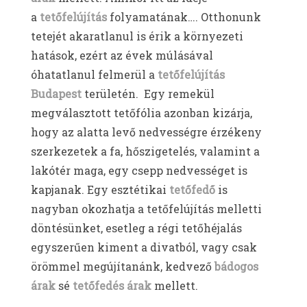
a
tetőfelújítás
folyamatának…. Otthonunk
tetejét akaratlanul is érik a környezeti
hatások, ezért az évek múlásával
óhatatlanul felmerül a
tetőfelújítás
Budapest
területén. Egy remekül
megválasztott tetőfólia azonban kizárja,
hogy az alatta levő nedvességre érzékeny
szerkezetek a fa, hőszigetelés, valamint a
lakótér maga, egy csepp nedvességet is
kapjanak. Egy esztétikai
tetőfedő
is
nagyban okozhatja a tetőfelújítás melletti
döntésünket, esetleg a régi tetőhéjalás
egyszerűen kiment a divatból, vagy csak
örömmel megújítanánk, kedvező
bádogos
árak
sé
tetőfedés árak
mellett.