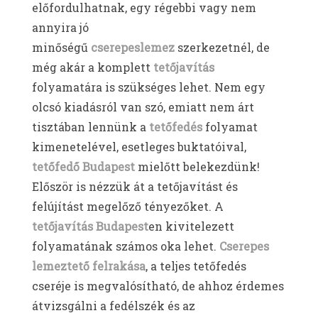
előfordulhatnak, egy régebbi vagy nem
annyira jó
minőségű
cserepeslemez
szerkezetnél, de
még akár a komplett
tetőjavítás
folyamatára is szükséges lehet. Nem egy
olcsó kiadásról van szó, emiatt nem árt
tisztában lennünk a
tetőfedés
folyamat
kimenetelével, esetleges buktatóival,
tetőfedő Budapest
mielőtt belekezdünk!
Először is nézzük át a tetőjavítást és
felújítást megelőző tényezőket. A
tetőjavítás Budapest
en kivitelezett
folyamatának számos oka lehet.
Cserepes
lemeztető felrakása
, a teljes tetőfedés
cseréje is megvalósítható, de ahhoz érdemes
átvizsgálni a fedélszék és az