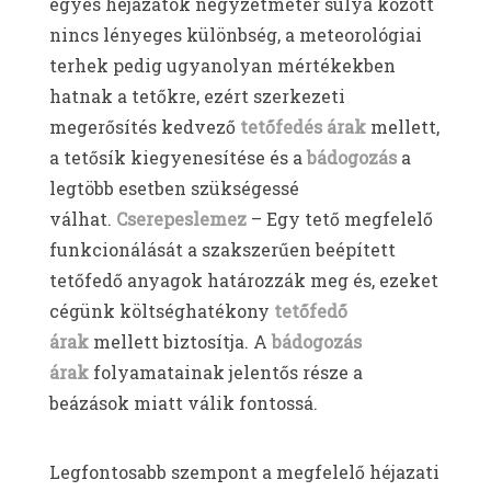
egyes héjazatok négyzetméter súlya között
nincs lényeges különbség, a meteorológiai
terhek pedig ugyanolyan mértékekben
hatnak a tetőkre, ezért szerkezeti
megerősítés kedvező
tetőfedés árak
mellett,
a tetősík kiegyenesítése és a
bádogozás
a
legtöbb esetben szükségessé
válhat.
C
serepeslemez
– Egy tető megfelelő
funkcionálását a szakszerűen beépített
tetőfedő anyagok határozzák meg és, ezeket
cégünk költséghatékony
tetőfedő
árak
mellett biztosítja. A
bádogozás
árak
folyamatainak jelentős része a
beázások miatt válik fontossá.
Legfontosabb szempont a megfelelő héjazati