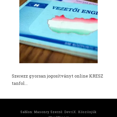
Szerezz gyorsan jogosítványt online KRESZ
tanfol...
Sablon: Masonry Szerző:
DevriX
.
Köszönjük