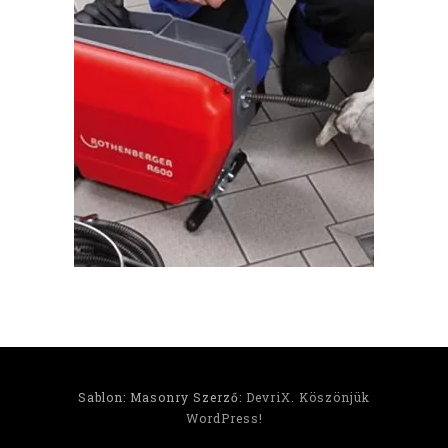
Sablon: Masonry Szerző:
DevriX
.
Köszönjük
WordPress!