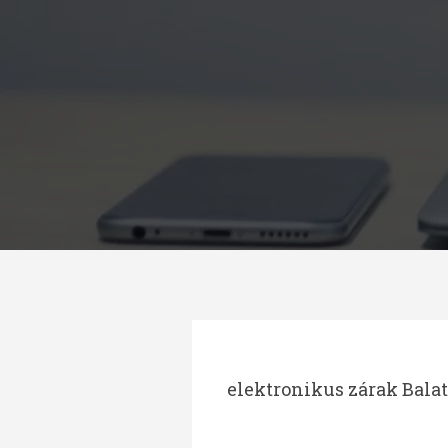
Megszakítás
elektronikus zárak Bala