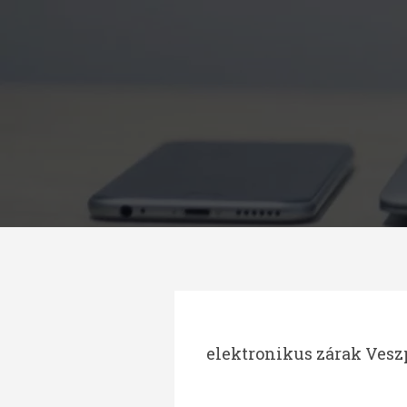
Megszakítás
elektronikus zárak Ves