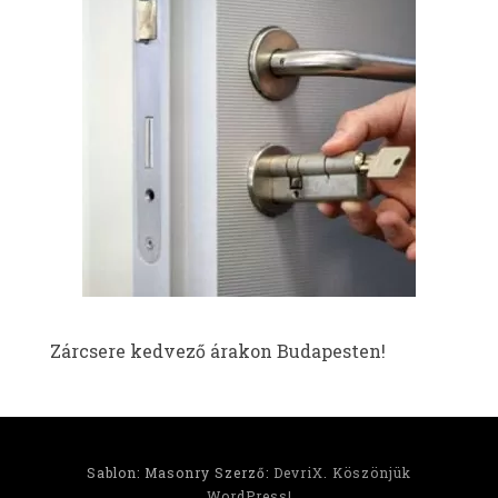
Zárcsere kedvező árakon Budapesten!
Sablon: Masonry Szerző:
DevriX
.
Köszönjük
WordPress!