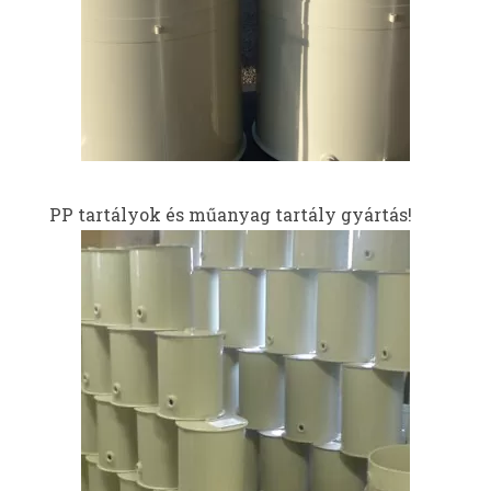
PP tartályok és műanyag tartály gyártás!