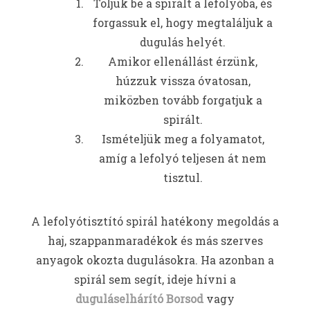
Toljuk be a spirált a lefolyóba, és
forgassuk el, hogy megtaláljuk a
dugulás helyét.
Amikor ellenállást érzünk,
húzzuk vissza óvatosan,
miközben tovább forgatjuk a
spirált.
Ismételjük meg a folyamatot,
amíg a lefolyó teljesen át nem
tisztul.
A lefolyótisztító spirál hatékony megoldás a
haj, szappanmaradékok és más szerves
anyagok okozta dugulásokra. Ha azonban a
spirál sem segít, ideje hívni a
duguláselhárító Borsod
vagy