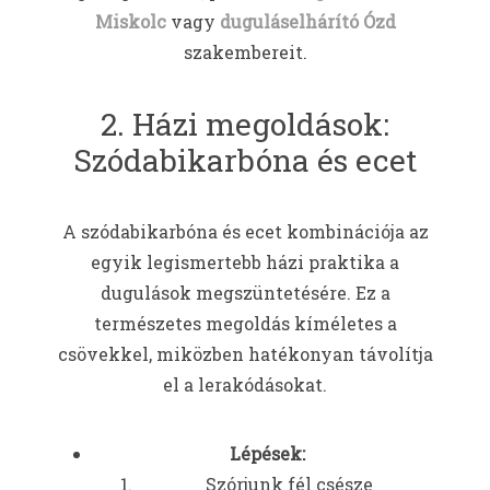
Miskolc
vagy
duguláselhárító Ózd
szakembereit.
2. Házi megoldások:
Szódabikarbóna és ecet
A szódabikarbóna és ecet kombinációja az
egyik legismertebb házi praktika a
dugulások megszüntetésére. Ez a
természetes megoldás kíméletes a
csövekkel, miközben hatékonyan távolítja
el a lerakódásokat.
Lépések:
Szórjunk fél csésze