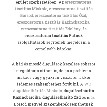
épület szerkezetében. Az
ereszcsatorna
tisztítás Miskolc
,
ereszcsatorna tisztítás
Borsod
,
ereszcsatorna tisztítás Ózd
,
ereszcsatorna tisztítás Kazincbarcika
,
ereszcsatorna tisztítás Edelény
, és
ereszcsatorna tisztítás Putnok
szolgáltatások segítenek megelőzni a
komolyabb károkat.
A kád és mosdó dugulások kezelése sokszor
megoldható otthon is, de ha a probléma
makacs vagy gyakran visszatér, akkor
érdemes szakemberhez fordulni. A
WC
d
uguláselhárítás Miskolc
,
duguláselhárító
Kazincbarcika
,
duguláselhárító Ózd
és más
Borsod megyei szakemberek segíthetnek