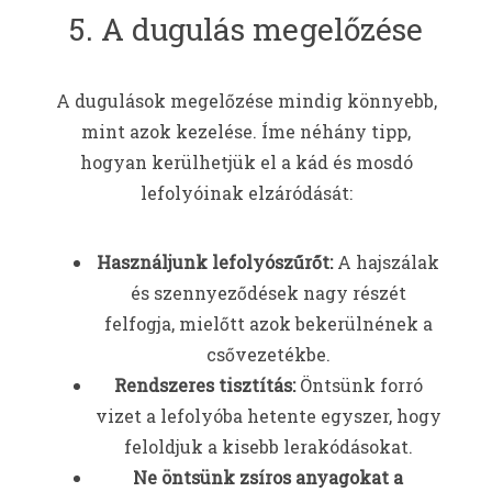
5. A dugulás megelőzése
A dugulások megelőzése mindig könnyebb,
mint azok kezelése. Íme néhány tipp,
hogyan kerülhetjük el a kád és mosdó
lefolyóinak elzáródását:
Használjunk lefolyószűrőt:
A hajszálak
és szennyeződések nagy részét
felfogja, mielőtt azok bekerülnének a
csővezetékbe.
Rendszeres tisztítás:
Öntsünk forró
vizet a lefolyóba hetente egyszer, hogy
feloldjuk a kisebb lerakódásokat.
Ne öntsünk zsíros anyagokat a