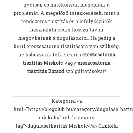
gyorsan és hatékonyan megoldani a
problémát. A megelőző intézkedések, mint a
rendszeres tisztítás és a lefolyószűrők
használata pedig hosszú távon
megóvhatnak a dugulásoktól. Ha pedig a
kerti ereszcsatorna tisztítására van szükség,
ne habozzunk felkeresni a
ereszcsatorna
tisztítás Miskolc
vagy
ereszcsatorna
tisztítás Borsod
szolgáltatásokat!
Kategória: <a
href="https://blogclub.hu/category/dugulaselharit
miskolc/" rel="category
tag">duguláselhárítás Miskolc</a>
Címkék: