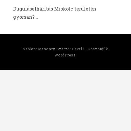
Duguláselhárítás Miskolc területén
gyorsan?...
Sablon: Masonry Szerző:
DevriX
.
Köszönjük
WordPress!