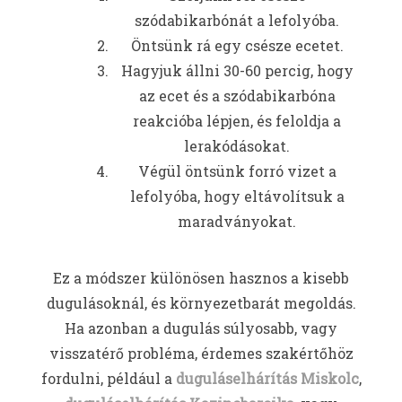
szódabikarbónát a lefolyóba.
Öntsünk rá egy csésze ecetet.
Hagyjuk állni 30-60 percig, hogy
az ecet és a szódabikarbóna
reakcióba lépjen, és feloldja a
lerakódásokat.
Végül öntsünk forró vizet a
lefolyóba, hogy eltávolítsuk a
maradványokat.
Ez a módszer különösen hasznos a kisebb
dugulásoknál, és környezetbarát megoldás.
Ha azonban a dugulás súlyosabb, vagy
visszatérő probléma, érdemes szakértőhöz
fordulni, például a
duguláselhárítás Miskolc
,