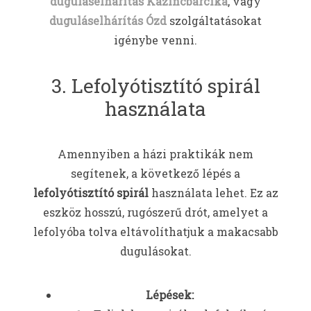
duguláselhárítás Kazincbarcika
, vagy
duguláselhárítás Ózd
szolgáltatásokat
igénybe venni.
3. Lefolyótisztító spirál
használata
Amennyiben a házi praktikák nem
segítenek, a következő lépés a
lefolyótisztító spirál
használata lehet. Ez az
eszköz hosszú, rugószerű drót, amelyet a
lefolyóba tolva eltávolíthatjuk a makacsabb
dugulásokat.
Lépések: