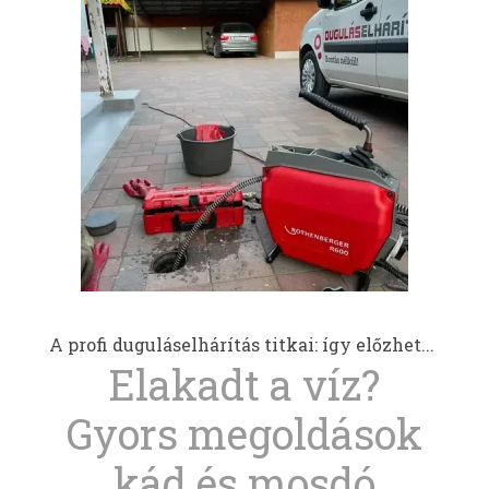
A profi duguláselhárítás titkai: így előzhet...
Elakadt a víz?
Gyors megoldások
kád és mosdó