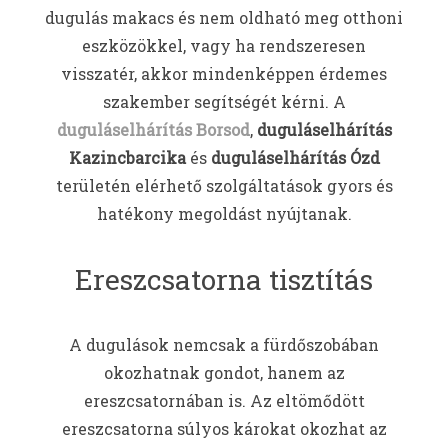
dugulás makacs és nem oldható meg otthoni
eszközökkel, vagy ha rendszeresen
visszatér, akkor mindenképpen érdemes
szakember segítségét kérni. A
duguláselhárítás Borsod
,
duguláselhárítás
Kazincbarcika
és
duguláselhárítás Ózd
területén elérhető szolgáltatások gyors és
hatékony megoldást nyújtanak.
Ereszcsatorna tisztítás
A dugulások nemcsak a fürdőszobában
okozhatnak gondot, hanem az
ereszcsatornában is. Az eltömődött
ereszcsatorna súlyos károkat okozhat az