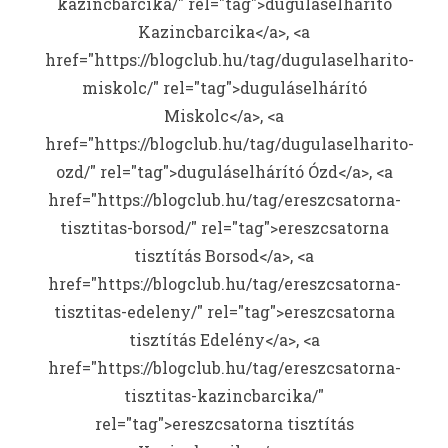
kazincbarcika/" rel="tag">duguláselhárító
Kazincbarcika</a>, <a
href="https://blogclub.hu/tag/dugulaselharito-
miskolc/" rel="tag">duguláselhárító
Miskolc</a>, <a
href="https://blogclub.hu/tag/dugulaselharito-
ozd/" rel="tag">duguláselhárító Ózd</a>, <a
href="https://blogclub.hu/tag/ereszcsatorna-
tisztitas-borsod/" rel="tag">ereszcsatorna
tisztítás Borsod</a>, <a
href="https://blogclub.hu/tag/ereszcsatorna-
tisztitas-edeleny/" rel="tag">ereszcsatorna
tisztítás Edelény</a>, <a
href="https://blogclub.hu/tag/ereszcsatorna-
tisztitas-kazincbarcika/"
rel="tag">ereszcsatorna tisztítás