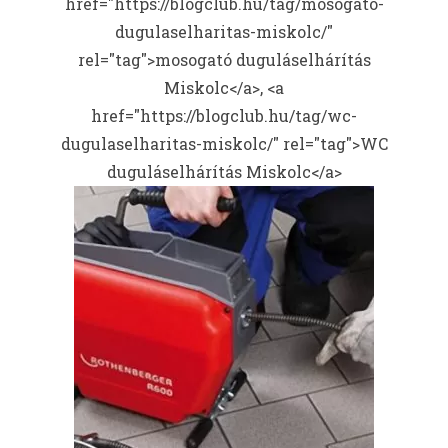
href="https://blogclub.hu/tag/mosogato-
dugulaselharitas-miskolc/"
rel="tag">mosogató duguláselhárítás
Miskolc</a>, <a
href="https://blogclub.hu/tag/wc-
dugulaselharitas-miskolc/" rel="tag">WC
duguláselhárítás Miskolc</a>