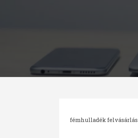
Megszakítás
fémhulladék felvásárlás