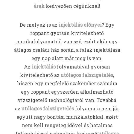
árak
kedvezően cégünknél!
De melyek is az
injektálás
előnyei
? Egy
roppant gyorsan kivitelezhető
munkafolyamatról van szó, ezért akár egy
átlagos családi ház során, a falak injektálása
egy nap alatt már meg is van.
Az
injektálás
folyamatával gyorsan
kivitelezhető az
utólagos falszigetelés
,
hiszen egy megfelelő szakember számára
egy roppant egyszerűen alkalmazható
vízszigetelő technológiáról van. Továbbá
az
utólagos falszigetelés
folyamata nem jár
együtt nagy bontási munkálatokkal, ezért
nem kell rengeteg idővel és hatalmas
felfordulással számolnia, kedvező
utólagos