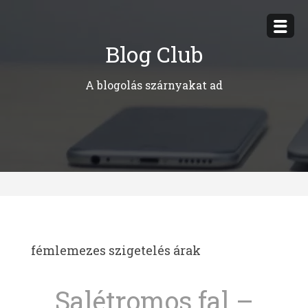
Megszakítás
Blog Club
A blogolás szárnyakat ad
fémlemezes szigetelés árak
Salétromos fal –