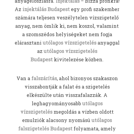
anyageloszlásra.
Injektálás
– Bízza profikra!
Az
injektálás Budapest
egy profi szakember
számára teljesen veszélytelen vízszigetelő
anyag, nem ömlik ki, nem koszol, valamint
a szomszédos helyiségeket nem fogja
elárasztani
utólagos vízszigetelés
anyaggal
az
utólagos vízszigetelés
Budapest
kivitelezése közben.
Van a
falszárítás
, ahol bizonyos szakaszon
visszabontják a falat és a szigetelés
elkészülte után visszafalazzák. A
leghagyományosabb
utólagos
vízszigetelés
megoldás a vízben oldott
emulziók alacsony nyomású
utólagos
falszigetelés Budapest
folyamata, amely