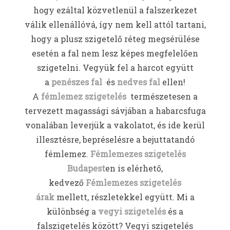
hogy ezáltal közvetlenül a falszerkezet
válik ellenállóvá, így nem kell attól tartani,
hogy a plusz szigetelő réteg megsérülése
esetén a fal nem lesz képes megfelelően
szigetelni. Vegyük fel a harcot együtt
a
penészes fal
és
nedves fal
ellen!
A
fémlemez szigetelés
természetesen a
tervezett magassági sávjában a habarcsfuga
vonalában leverjük a vakolatot, és ide kerül
illesztésre, bepréselésre a bejuttatandó
fémlemez.
Fémlemezes szigetelés
Budapest
en is elérhető,
kedvező
Fémlemezes szigetelés
árak
mellett, részletekkel együtt. Mi a
különbség a
vegyi szigetelés
és a
falszigetelés között? Vegyi szigetelés