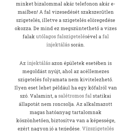
minket bizalommal akár telefonon akár e-
mailben! A fal vizesedését szakszerűtlen
szigetelés, illetve a szigetelés elöregedése
okozza. De mind ez megszüntethető a vizes
falak
utólagos falszigetelés
ével a
fal
injektálás
során.
Az
injektálás
azon épületek esetében is
megoldást nyújt, ahol az acéllemezes
szigetelés folyamata nem kivitelezhető.
Ilyen eset lehet például ha egy kőfalról van
szó. Valamint, a
salétromos fal
statikai
állapotát nem roncsolja. Az alkalmazott
magas hatóanyag tartalomnak
köszönhetően, biztosítva van a képessége,
ezért nagyon jó a terjedése.
Vízszigetelés