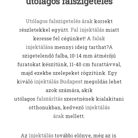
utólagos falszigetelés
Utólagos falszigetelés árak
korrekt
részletekkel együtt.
Fal injektálás
miatt
keresse fel cégünket! A
falak
injektálása
mennyi ideig tarthat?A
szigetelendő falba, 10-14 mm átmérőjű
furatokat készítünk, 11-40 cm furattávval,
majd ezekbe szelepeket rögzítünk. Egy
kiváló
injektálás Budapest
megoldás lehet
azok számára, akik
utólagos
falszárítás
szeretnének kialakítani
otthonukban, kedvező
injektálás
árak
mellett.
Az
injektálás
további előnye, még az is