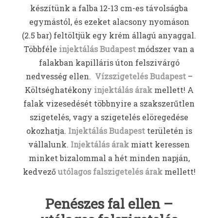
készítünk a falba 12-13 cm-es távolságba
egymástól, és ezeket alacsony nyomáson
(2.5 bar) feltöltjük egy krém állagú anyaggal.
Többféle
injektálás Budapest
módszer van a
falakban kapilláris úton felszivárgó
nedvesség ellen.
Vízszigetelés Budapest
–
Költséghatékony
injektálás árak
mellett! A
falak vizesedését többnyire a szakszerűtlen
szigetelés, vagy a szigetelés elöregedése
okozhatja.
Injektálás Budapest
területén is
vállalunk.
Injektálás árak
miatt keressen
minket bizalommal a hét minden napján,
kedvező
utólagos falszigetelés árak
mellett!
Penészes fal ellen –