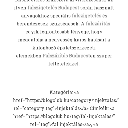
ilyen
falszigetelés Budapest
során használt
anyagokhoz speciális
falszigetelés
és
berendezések szükségesek. A
falszárítás
egyik legfontosabb lényege, hogy
meggátolja a nedvesség káros hatásait a
különböző épületszerkezeti
elemekben.
Falszárítás Budapest
en szuper
feltételekkel.
Kategória: <a
href="https://blogclub.hu/category/injektalas/"
rel="category tag">injektálás</a>
Címkék: <a
href="https://blogclub.hu/tag/fal-injektalas/"
rel="tag">fal injektálás</a>, <a