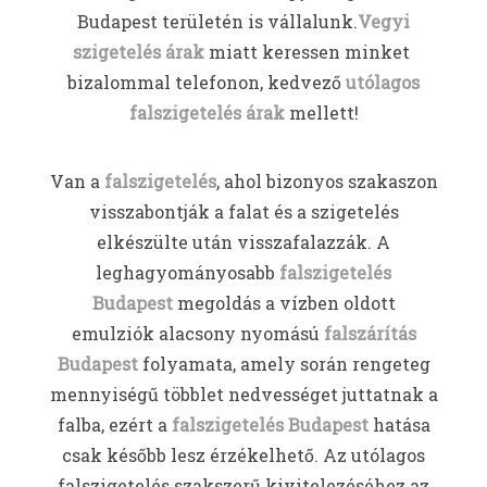
Budapest területén is vállalunk.
Vegyi
szigetelés árak
miatt keressen minket
bizalommal telefonon, kedvező
utólagos
falszigetelés árak
mellett!
Van a
falszigetelés
, ahol bizonyos szakaszon
visszabontják a falat és a szigetelés
elkészülte után visszafalazzák. A
leghagyományosabb
falszigetelés
Budapest
megoldás a vízben oldott
emulziók alacsony nyomású
falszárítás
Budapest
folyamata, amely során rengeteg
mennyiségű többlet nedvességet juttatnak a
falba, ezért a
falszigetelés Budapest
hatása
csak később lesz érzékelhető. Az utólagos
falszigetelés szakszerű kivitelezéséhez az