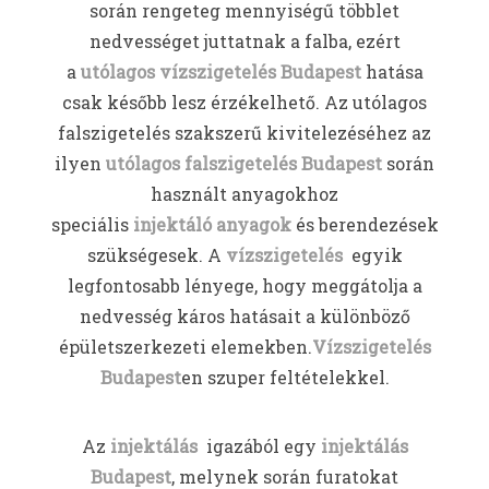
során rengeteg mennyiségű többlet
nedvességet juttatnak a falba, ezért
a
utólagos vízszigetelés Budapest
hatása
csak később lesz érzékelhető. Az utólagos
falszigetelés szakszerű kivitelezéséhez az
ilyen
utólagos falszigetelés Budapest
során
használt anyagokhoz
speciális
injektáló
anyagok
és berendezések
szükségesek. A
vízszigetelés
egyik
legfontosabb lényege, hogy meggátolja a
nedvesség káros hatásait a különböző
épületszerkezeti elemekben.
Vízszigetelés
Budapest
en szuper feltételekkel.
Az
injektálás
igazából egy
injektálás
Budapest
, melynek során furatokat