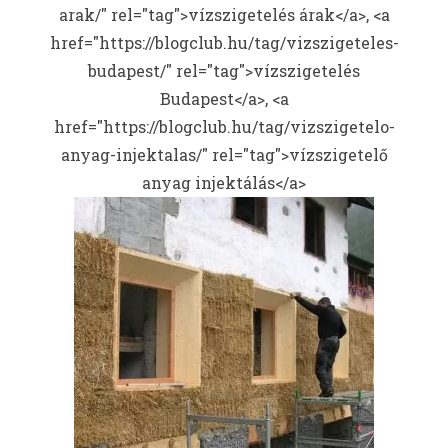
arak/" rel="tag">vízszigetelés árak</a>, <a
href="https://blogclub.hu/tag/vizszigeteles-
budapest/" rel="tag">vízszigetelés
Budapest</a>, <a
href="https://blogclub.hu/tag/vizszigetelo-
anyag-injektalas/" rel="tag">vízszigetelő
anyag injektálás</a>