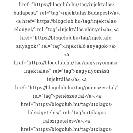
href="https://blogclub.hu/tag/injektalas-
budapest/" rel="tag">injektálás Budapest</a>,
<a href="https://blogclub.hu/tag/injektalas-
elonyei/" rel="tag">injektálás előnyei</a>, <a
href="https://blogclub.hu/tag/injektalo-
anyagok/" rel="tag">injektáló anyagok</a>,
<a
href="https://blogclub.hu/tag/nagynyomasu-
injektalas/" rel="tag">nagynyomású
injektálás</a>, <a
href="https://blogclub.hu/tag/peneszes-fal/"
rel="tag">penészes fal</a>, <a
href="https://blogclub.hu/tag/utolagos-
falszigeteles/" rel="tag">utólagos
falszigetelés</a>, <a
href="https://blogclub.hu/tag/utolagos-