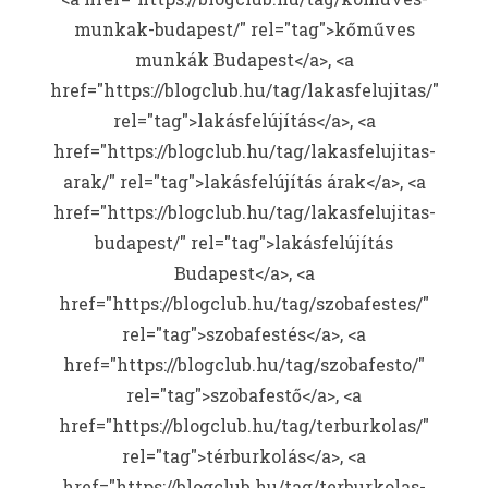
munkak-budapest/" rel="tag">kőműves
munkák Budapest</a>, <a
href="https://blogclub.hu/tag/lakasfelujitas/"
rel="tag">lakásfelújítás</a>, <a
href="https://blogclub.hu/tag/lakasfelujitas-
arak/" rel="tag">lakásfelújítás árak</a>, <a
href="https://blogclub.hu/tag/lakasfelujitas-
budapest/" rel="tag">lakásfelújítás
Budapest</a>, <a
href="https://blogclub.hu/tag/szobafestes/"
rel="tag">szobafestés</a>, <a
href="https://blogclub.hu/tag/szobafesto/"
rel="tag">szobafestő</a>, <a
href="https://blogclub.hu/tag/terburkolas/"
rel="tag">térburkolás</a>, <a
href="https://blogclub.hu/tag/terburkolas-