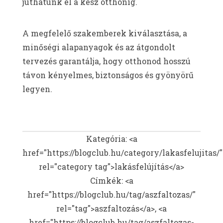
juthatunk el a kész otthonig.
A megfelelő szakemberek kiválasztása, a
minőségi alapanyagok és az átgondolt
tervezés garantálja, hogy otthonod hosszú
távon kényelmes, biztonságos és gyönyörű
legyen.
Kategória: <a
href="https://blogclub.hu/category/lakasfelujitas/"
rel="category tag">lakásfelújítás</a>
Címkék: <a
href="https://blogclub.hu/tag/aszfaltozas/"
rel="tag">aszfaltozás</a>, <a
href="https://blogclub.hu/tag/aszfaltozas-