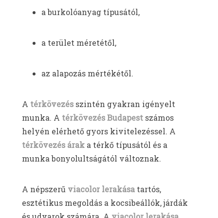
a burkolóanyag típusától,
a terület méretétől,
az alapozás mértékétől.
A
térkövezés
szintén gyakran igényelt
munka. A
térkövezés Budapest
számos
helyén elérhető gyors kivitelezéssel. A
térkövezés árak
a térkő típusától és a
munka bonyolultságától változnak.
A népszerű
viacolor lerakása
tartós,
esztétikus megoldás a kocsibeállók, járdák
és udvarok számára. A
viacolor lerakása