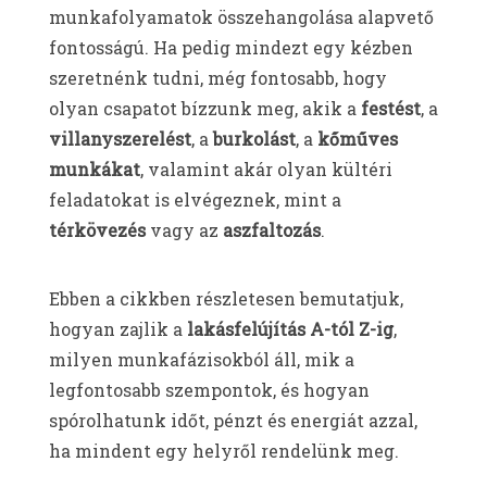
munkafolyamatok összehangolása alapvető
fontosságú. Ha pedig mindezt egy kézben
szeretnénk tudni, még fontosabb, hogy
olyan csapatot bízzunk meg, akik a
festést
, a
villanyszerelést
, a
burkolást
, a
kőműves
munkákat
, valamint akár olyan kültéri
feladatokat is elvégeznek, mint a
térkövezés
vagy az
aszfaltozás
.
Ebben a cikkben részletesen bemutatjuk,
hogyan zajlik a
lakásfelújítás A-tól Z-ig
,
milyen munkafázisokból áll, mik a
legfontosabb szempontok, és hogyan
spórolhatunk időt, pénzt és energiát azzal,
ha mindent egy helyről rendelünk meg.