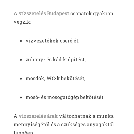
A
vízszerelés Budapest
csapatok gyakran
végzik:
vízvezetékek cseréjét,
zuhany- és kád kiépítést,
mosdók, WC-k bekötését,
mosó- és mosogatógép bekötését.
A
vízszerelés árak
változhatnak a munka
mennyiségétől és a szükséges anyagoktól
függően.