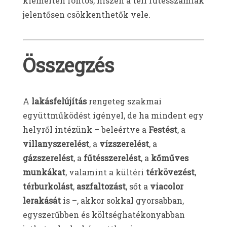
kiemelten fontos, hiszen a téli fűtésszámlák
jelentősen csökkenthetők vele.
Összegzés
A
lakásfelújítás
rengeteg szakmai
együttműködést igényel, de ha mindent egy
helyről intézünk – beleértve a
Festést
, a
villanyszerelést
, a
vízszerelést
, a
gázszerelést
, a
fűtésszerelést
, a
kőműves
munkákat
, valamint a kültéri
térkövezést
,
térburkolást
,
aszfaltozást
, sőt a
viacolor
lerakását
is –, akkor sokkal gyorsabban,
egyszerűbben és költséghatékonyabban