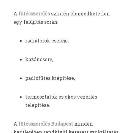
A
fűtésszerelés
szintén elengedhetetlen
egy felújítás során:
radiátorok cseréje,
kazáncsere,
padlófűtés kiépítése,
termosztátok és okos vezérlés
telepítése.
A
fűtésszerelés Budapest
minden
kerületében rendkívül keresett szolgáltatás,