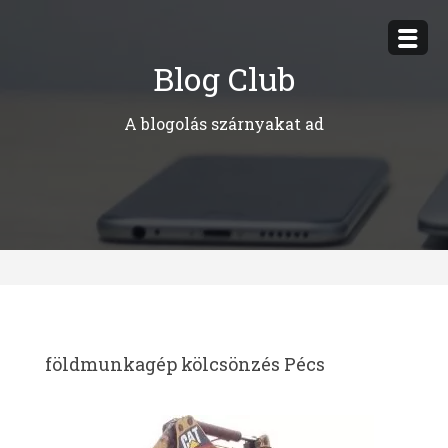
Megszakítás
Blog Club
A blogolás szárnyakat ad
földmunkagép kölcsönzés Pécs