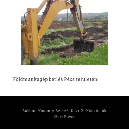
Földmunkagép bérlés Pécs területén!
Sablon: Masonry Szerző:
DevriX
.
Köszönjük
WordPress!