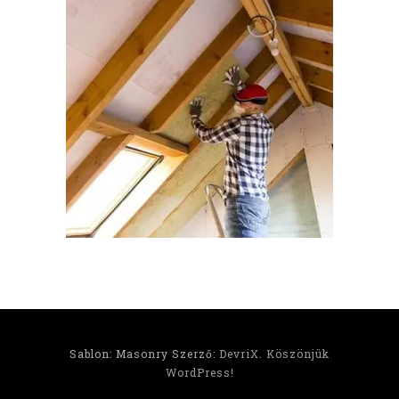
Sablon: Masonry Szerző:
DevriX
.
Köszönjük
WordPress!