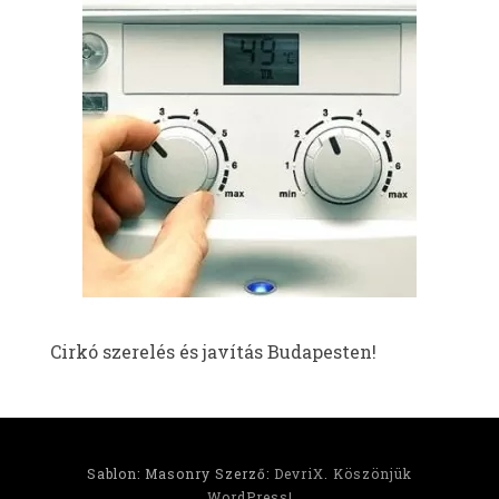
Cirkó szerelés és javítás Budapesten!
Sablon: Masonry Szerző:
DevriX
.
Köszönjük
WordPress!