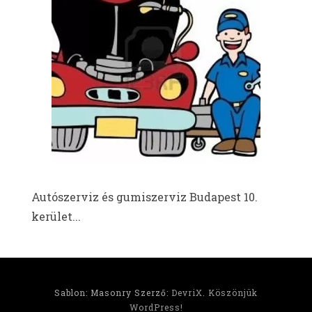
Autószerviz és gumiszerviz Budapest 10.
kerület...
Sablon: Masonry Szerző:
DevriX
.
Köszönjük
WordPress!