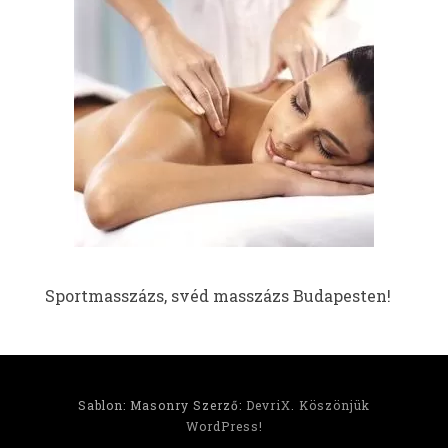
Sportmasszázs, svéd masszázs Budapesten!
Sablon: Masonry Szerző:
DevriX
.
Köszönjük
WordPress!