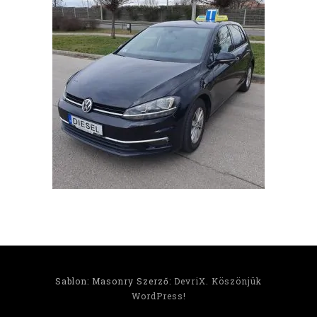
Sablon: Masonry Szerző:
DevriX
.
Köszönjük
WordPress!