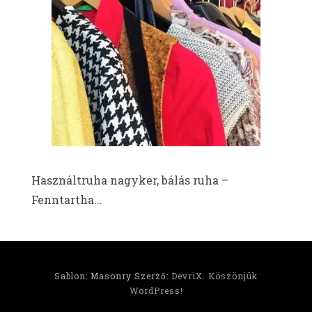
Használtruha nagyker, bálás ruha –
Fenntartha...
Sablon: Masonry Szerző:
DevriX
.
Köszönjük
WordPress!