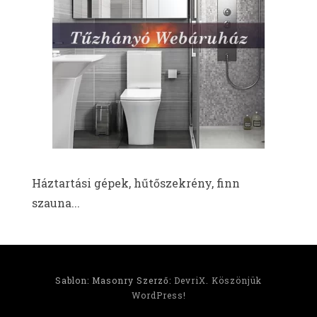
Háztartási gépek, hűtőszekrény, finn
szauna...
Sablon: Masonry Szerző:
DevriX
.
Köszönjük
WordPress!