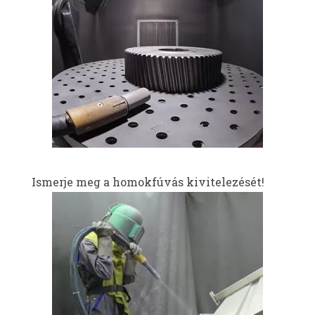
Ismerje meg a homokfúvás kivitelezését!