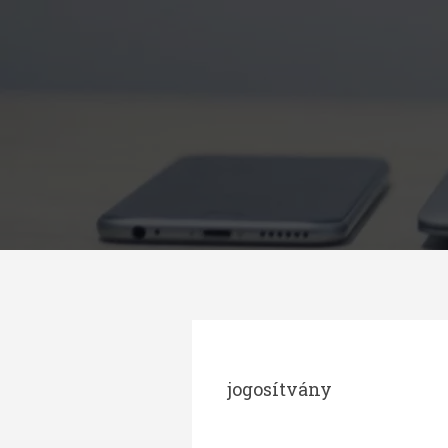
Megszakítás
jogosítvány