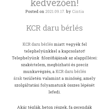
kedvezően!
Posted on
2021.09.17.
by
Cintia
KCR daru bérlés
KCR daru bérlés
miatt vegyék fel
telephelyünkkel a kapcsolatot!
Telephelyünk filozófiájának az alappillérei:
szakértelem, megbízható és precíz
munkavégzés, a
KCR daru bérlés
árak
területén valamint a minőség, amely
szolgáltatási folyamatunk összes lépését
lefedi.
Akár téglák, beton részek, fa gerendák