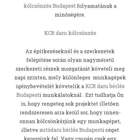
kölcsönzés Budapest
folyamatának a
minőségére.
KCR daru kölcsönzés
Az építkezéseknél és a szerkezetek
felépítése során olyan nagyméretű
szerkezeti részek mozgatását követeli meg
napi szinten, mely különleges munkagépek
igénybevételét követelik a
KCR daru bérlés
Budapest
i munkálatoknál . Ezt tudhatja Ön
is, hogy rengeteg sok projektet illetően
rendszeresen arra kerül sor, hogy innen-
onnan kölcsönkérjünk egy munkagépet,
illetve
autódaru bérlés Budapest
i céget
keressünk fel. Vagy csupán csak egy