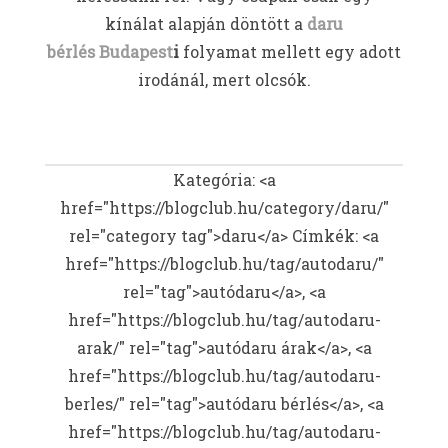
kínálat alapján döntött a
daru
bérlés
Budapest
i
folyamat mellett egy adott
irodánál, mert olcsók.
Kategória: <a
href="https://blogclub.hu/category/daru/"
rel="category tag">daru</a>
Címkék: <a
href="https://blogclub.hu/tag/autodaru/"
rel="tag">autódaru</a>, <a
href="https://blogclub.hu/tag/autodaru-
arak/" rel="tag">autódaru árak</a>, <a
href="https://blogclub.hu/tag/autodaru-
berles/" rel="tag">autódaru bérlés</a>, <a
href="https://blogclub.hu/tag/autodaru-