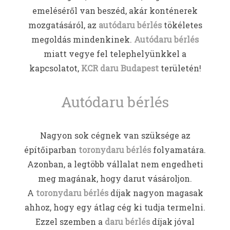
emeléséről van beszéd, akár konténerek
mozgatásáról, az
autódaru bérlés
tökéletes
megoldás mindenkinek.
Autódaru bérlés
miatt vegye fel telephelyünkkel a
kapcsolatot,
KCR daru Budapest
területén!
Autódaru bérlés
Nagyon sok cégnek van szüksége az
építőiparban
toronydaru bérlés
folyamatára.
Azonban, a legtöbb vállalat nem engedheti
meg magának, hogy darut vásároljon.
A
toronydaru bérlés
díjak nagyon magasak
ahhoz, hogy egy átlag cég ki tudja termelni.
Ezzel szemben a
daru bérlés
díjak jóval