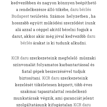
kedvezőbben és nagyon könnyen beépíthető
a rendelkezésre álló tőkébe,
daru bérlés
Budapest
területén. Számos helyzetben , ha
hosszabb együtt működési szerződést írunk
alá azzal a céggel akitől bérelni fogjuk a
darut, akkor akár még jóval kedvezőbb
daru
bérlés
árakat is ki tudunk alkudni.
KCR daru
szerkezeteink megfelelő műszaki
színvonalát folyamatos karbantartással és
fiatal gépek beszerzésével tudjuk
biztosítani.
KCR daru
szerkezeteink
kezelését tökéletesen képzett, több éves
szakmai tapasztalattal rendelkező
munkatársak végzik, ami garanciát jelent
szolgáltatásunk kifogástalan
KCR daru