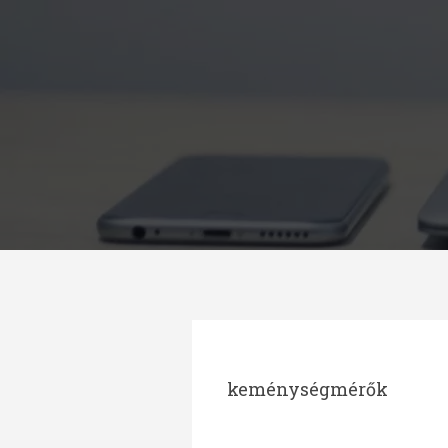
Megszakítás
keménységmérők