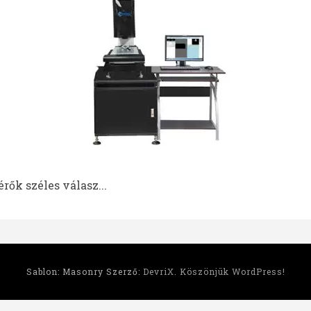
rők széles válasz...
Sablon: Masonry Szerző:
DevriX
.
Köszönjük WordPress!