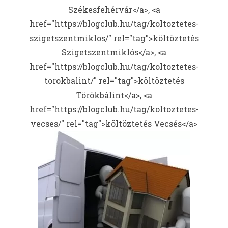
Székesfehérvár</a>, <a
href="https://blogclub.hu/tag/koltoztetes-
szigetszentmiklos/" rel="tag">költöztetés
Szigetszentmiklós</a>, <a
href="https://blogclub.hu/tag/koltoztetes-
torokbalint/" rel="tag">költöztetés
Törökbálint</a>, <a
href="https://blogclub.hu/tag/koltoztetes-
vecses/" rel="tag">költöztetés Vecsés</a>