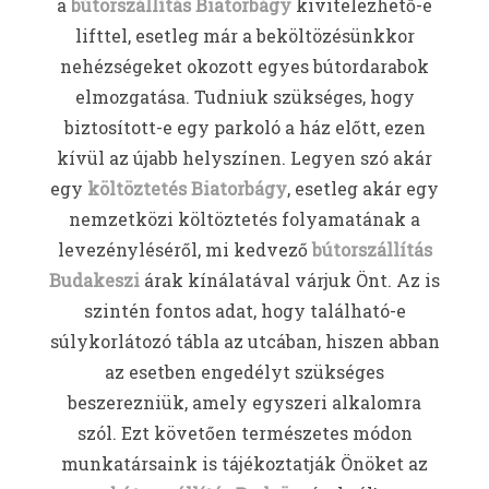
a
bútorszállítás Biatorbágy
kivitelezhető-e
lifttel, esetleg már a beköltözésünkkor
nehézségeket okozott egyes bútordarabok
elmozgatása. Tudniuk szükséges, hogy
biztosított-e egy parkoló a ház előtt, ezen
kívül az újabb helyszínen. Legyen szó akár
egy
költöztetés Biatorbágy
, esetleg akár egy
nemzetközi költöztetés folyamatának a
levezényléséről, mi kedvező
bútorszállítás
Budakeszi
árak kínálatával várjuk Önt. Az is
szintén fontos adat, hogy található-e
súlykorlátozó tábla az utcában, hiszen abban
az esetben engedélyt szükséges
beszerezniük, amely egyszeri alkalomra
szól. Ezt követően természetes módon
munkatársaink is tájékoztatják Önöket az