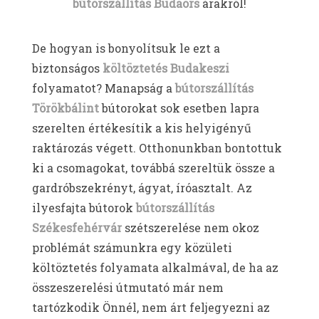
bútorszállítás Budaörs
árakról!
De hogyan is bonyolítsuk le ezt a
biztonságos
költöztetés Budakeszi
folyamatot? Manapság a
bútorszállítás
Törökbálint
bútorokat sok esetben lapra
szerelten értékesítik a kis helyigényű
raktározás végett. Otthonunkban bontottuk
ki a csomagokat, továbbá szereltük össze a
gardróbszekrényt, ágyat, íróasztalt. Az
ilyesfajta bútorok
bútorszállítás
Székesfehérvár
szétszerelése nem okoz
problémát számunkra egy közületi
költöztetés folyamata alkalmával, de ha az
összeszerelési útmutató már nem
tartózkodik Önnél, nem árt feljegyezni az