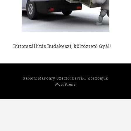
Bútorszállítás Budakeszi, költöztető Gyál!
Sablon: Masonry Szerző:
DevriX
.
Köszönjük
WordPress!