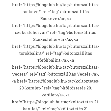
href="https://blogclub.hu/tag/butorszallitas-
rackeve/" rel="tag">bútorszállítás
Ráckeve</a>, <a
href="https://blogclub.hu/tag/butorszallitas-
szekesfehervar/" rel="tag">bútorszállítás
Székesfehérvár</a>, <a
href="https://blogclub.hu/tag/butorszallitas-
torokbalint/" rel="tag">bútorszállítás
Törökbálint</a>, <a
href="https://blogclub.hu/tag/butorszallitas-
vecses/" rel="tag">bútorszállítás Vecsés</a>,
<a href="https://blogclub.hu/tag/koltoztetes-
20-kerulet/" rel="tag">költöztetés 20.
kerület</a>, <a
href="https://blogclub.hu/tag/koltoztetes-21-
kerulet/" rel="tag">költöztetés 21.