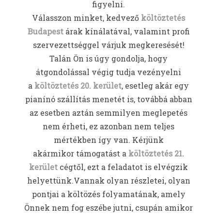
figyelni.
Válasszon minket, kedvező
költöztetés
Budapest
árak kínálatával, valamint profi
szervezettséggel várjuk megkeresését!
Talán Ön is úgy gondolja, hogy
átgondolással végig tudja vezényelni
a
költöztetés 20. kerület
, esetleg akár egy
pianínó szállítás menetét is, továbbá abban
az esetben aztán semmilyen meglepetés
nem érheti, ez azonban nem teljes
mértékben így van. Kérjünk
akármikor támogatást a
költöztetés 21.
kerület
cégtől, ezt a feladatot is elvégzik
helyettünk.Vannak olyan részletei, olyan
pontjai a költözés folyamatának, amely
Önnek nem fog eszébe jutni, csupán amikor