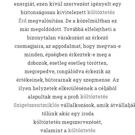
energiát, ezen kívül szervezést igényelt egy
biztonságosan kivitelezett
költöztetés
Érd
megvalósítása. De a közelmúltban ez
már megoldódott. Továbbá elfelejtheti a
bizonytalan várakozást az érkező
csomagjaira, az aggodalmat, hogy megvan-e
minden, épségben érkeztek-e meg a
dobozok, esetleg esetleg törötten,
megrepedve, rongálódva érkezik az
értékeinek, bútorainak egy szegmense. Az
ilyen helyzetek elkerülésének a céljából
alapultak meg a profi
költöztetés
Szigetszentmiklós
vállalkozások, amik átvállaljá
tőlünk akár egy iroda
költöztetés megszervezését,
valamint a
költöztetés