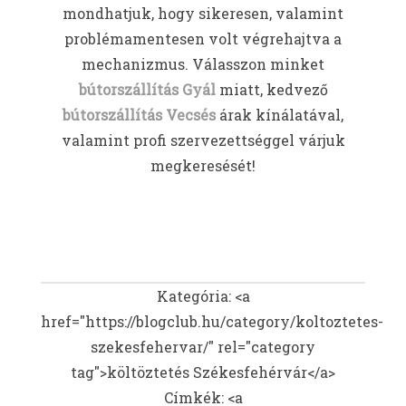
mondhatjuk, hogy sikeresen, valamint
problémamentesen volt végrehajtva a
mechanizmus. Válasszon minket
bútorszállítás Gyál
miatt, kedvező
bútorszállítás Vecsés
árak kínálatával,
valamint profi szervezettséggel várjuk
megkeresését!
Kategória: <a
href="https://blogclub.hu/category/koltoztetes-
szekesfehervar/" rel="category
tag">költöztetés Székesfehérvár</a>
Címkék: <a