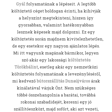
Gyál
folyamatának a lépéseit. A legtöbb
költöztető céget boldogan érinti, ha kihívják
a helyszínt megtekinteni, hiszen így
gyorsabban, valamint hatékonyabban
lesznek képesek majd dolgozni. Ez egy
költöztetés során majdnem kivitelezhetetlen,
de egy esetekor egy nagyon ajánlatos lépés.
Mi itt vagyunk magának bármikor, legyen
szó akár egy lakossági
költöztetés
Törökbálint
, esetleg akár egy nemzetközi
költöztetés folyamatának a levezényléséről,
mi kedvező
bútorszállítás Dunaújváros
árak
kínálatával várjuk Önt. Nem szükséges
többé összehangolnia a barátai, továbbá
rokonai szabadidejét, keresni egy jó
szállítóeszközt, majd sofőrt, aki azt vezeti,