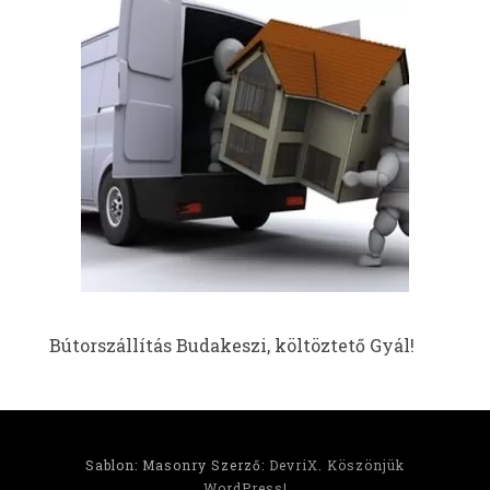
Bútorszállítás Budakeszi, költöztető Gyál!
Sablon: Masonry Szerző:
DevriX
.
Köszönjük
WordPress!