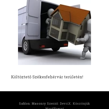
Költöztető Székesfehérvár területén!
Sablon: Masonry Szerző:
DevriX
.
Köszönjük
WordPress!