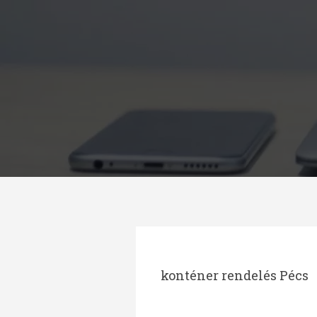
Megszakítás
konténer rendelés Pécs