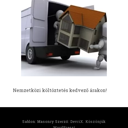
Nemzetközi költöztetés kedvező árakon!
Sablon: Masonry Szerző:
DevriX
.
Köszönjük
WordPress!