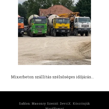
Mixerbeton szállítás szélsőséges időjárás...
Sablon: Masonry Szerző:
DevriX
.
Köszönjük
WordPress!