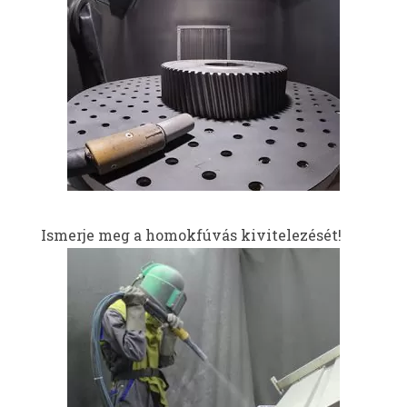
Ismerje meg a homokfúvás kivitelezését!