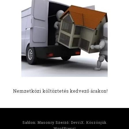
Nemzetközi költöztetés kedvező árakon!
Sablon: Masonry Szerző:
DevriX
.
Köszönjük
WordPress!