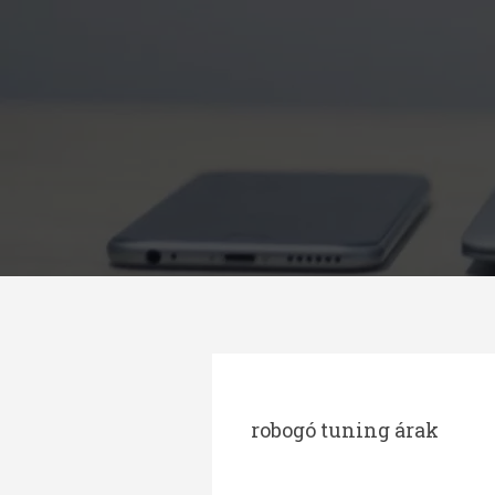
Megszakítás
robogó tuning árak