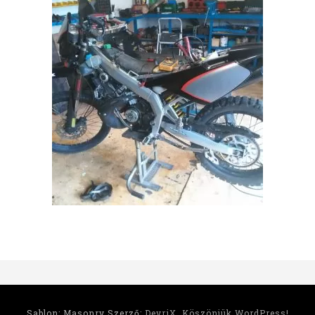
Sablon: Masonry Szerző:
DevriX
.
Köszönjük WordPress!