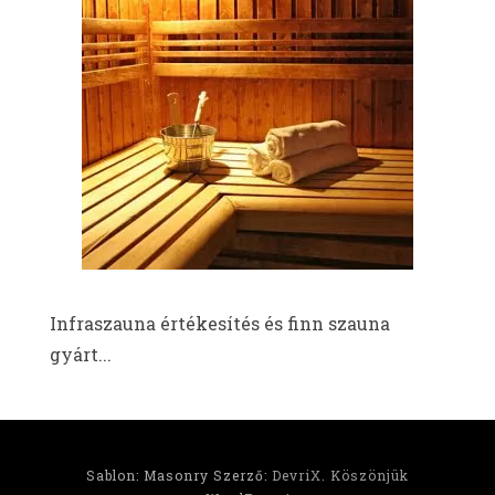
Infraszauna értékesítés és finn szauna
gyárt...
Sablon: Masonry Szerző:
DevriX
.
Köszönjük