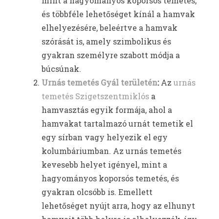
mint a hagyományos koporsós temetés,
és többféle lehetőséget kínál a hamvak
elhelyezésére, beleértve a hamvak
szórását is, amely szimbolikus és
gyakran személyre szabott módja a
búcsúnak.
Urnás temetés Gyál területén
:
Az
urnás
temetés Szigetszentmiklós
a
hamvasztás egyik formája, ahol a
hamvakat tartalmazó urnát temetik el
egy sírban vagy helyezik el egy
kolumbáriumban. Az urnás temetés
kevesebb helyet igényel, mint a
hagyományos koporsós temetés, és
gyakran olcsóbb is. Emellett
lehetőséget nyújt arra, hogy az elhunyt