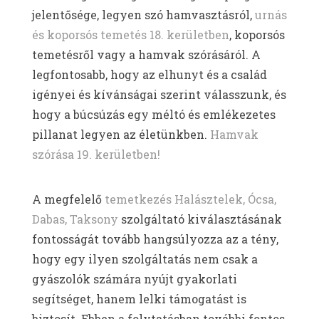
jelentősége, legyen szó hamvasztásról,
urnás
és koporsós temetés 18. kerületben
, koporsós
temetésről vagy a hamvak szórásáról. A
legfontosabb, hogy az elhunyt és a család
igényei és kívánságai szerint válasszunk, és
hogy a búcsúzás egy méltó és emlékezetes
pillanat legyen az életünkben.
Hamvak
szórása 19. kerületben!
A megfelelő
temetkezés Halásztelek, Ócsa,
Dabas, Taksony
szolgáltató kiválasztásának
fontosságát tovább hangsúlyozza az a tény,
hogy egy ilyen szolgáltatás nem csak a
gyászolók számára nyújt gyakorlati
segítséget, hanem lelki támogatást is
biztosít. Ebben a folytatásban további fontos