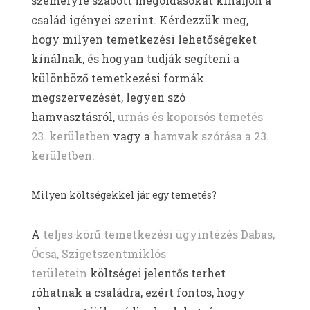
személyre szabott megoldásokat kínáljon a
család igényei szerint. Kérdezzük meg,
hogy milyen temetkezési lehetőségeket
kínálnak, és hogyan tudják segíteni a
különböző temetkezési formák
megszervezését, legyen szó
hamvasztásról,
urnás és koporsós temetés
23. kerületben
vagy a
hamvak szórása a 23.
kerületben.
Milyen költségekkel jár egy temetés?
A
teljes körű temetkezési ügyintézés Dabas,
Ócsa, Szigetszentmiklós
területein
költségei jelentős terhet
róhatnak a családra, ezért fontos, hogy