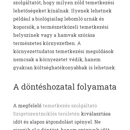
szolgáltatót, hogy milyen zöld temetkezési
lehetőségeket kínálnak. Ilyenek lehetnek
például a biológiailag lebomló urnák és
koporsók, a természetközeli temetkezési
helyszínek vagy a hamvak szórása
természetes környezetben. A
környezettudatos temetkezési megoldások
nemcsak a környezetet védik, hanem
gyakran költséghatékonyabbak is lehetnek.
A döntéshozatal folyamata
A megfelelő
temetkezés szolgáltató
Szigetszentmiklós területén
kiválasztása
időt és alapos átgondolást igényel. Ne
siessük el a döntést, hanem szánjunk időt