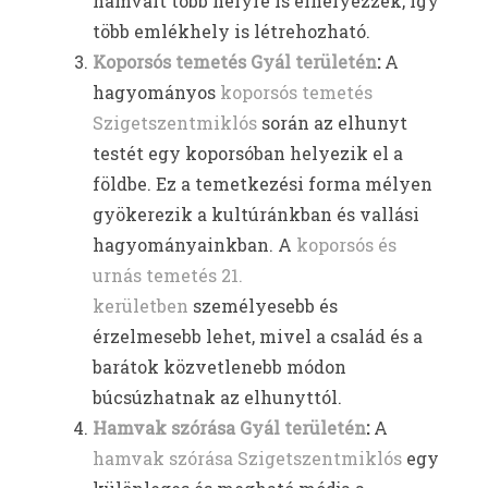
hamvait több helyre is elhelyezzék, így
több emlékhely is létrehozható.
Koporsós temetés Gyál területén
:
A
hagyományos
koporsós temetés
Szigetszentmiklós
során az elhunyt
testét egy koporsóban helyezik el a
földbe. Ez a temetkezési forma mélyen
gyökerezik a kultúránkban és vallási
hagyományainkban. A
koporsós és
urnás temetés 21.
kerületben
személyesebb és
érzelmesebb lehet, mivel a család és a
barátok közvetlenebb módon
búcsúzhatnak az elhunyttól.
Hamvak szórása Gyál területén
:
A
hamvak szórása Szigetszentmiklós
egy