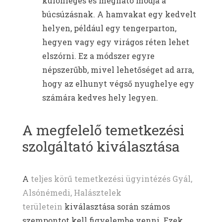
különleges és megható módja a
búcsúzásnak. A hamvakat egy kedvelt
helyen, például egy tengerparton,
hegyen vagy egy virágos réten lehet
elszórni. Ez a módszer egyre
népszerűbb, mivel lehetőséget ad arra,
hogy az elhunyt végső nyughelye egy
számára kedves hely legyen.
A megfelelő temetkezési
szolgáltató kiválasztása
A
teljes körű temetkezési ügyintézés Gyál,
Alsónémedi, Halásztelek
területein
kiválasztása során számos
szempontot kell figyelembe venni. Ezek