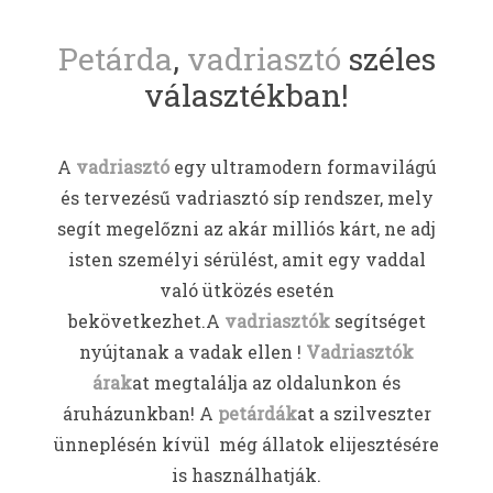
Petárda
,
vadriasztó
széles
választékban!
A
vadriasztó
egy ultramodern formavilágú
és tervezésű vadriasztó síp rendszer, mely
segít megelőzni az akár milliós kárt, ne adj
isten személyi sérülést, amit egy vaddal
való ütközés esetén
bekövetkezhet.A
vadriasztók
segítséget
nyújtanak a vadak ellen !
Vadriasztók
árak
at megtalálja az oldalunkon és
áruházunkban! A
petárdák
at a szilveszter
ünneplésén kívül még állatok elijesztésére
is használhatják.