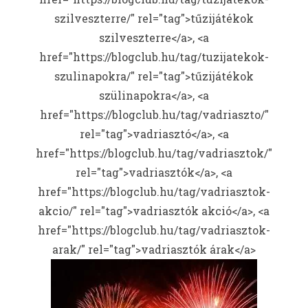
szilveszterre/" rel="tag">tűzijátékok
szilveszterre</a>, <a
href="https://blogclub.hu/tag/tuzijatekok-
szulinapokra/" rel="tag">tűzijátékok
szülinapokra</a>, <a
href="https://blogclub.hu/tag/vadriaszto/"
rel="tag">vadriasztó</a>, <a
href="https://blogclub.hu/tag/vadriasztok/"
rel="tag">vadriasztók</a>, <a
href="https://blogclub.hu/tag/vadriasztok-
akcio/" rel="tag">vadriasztók akció</a>, <a
href="https://blogclub.hu/tag/vadriasztok-
arak/" rel="tag">vadriasztók árak</a>