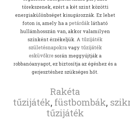
törekszenek, ezért a két szint közötti
energiakülönbséget kisugározzák. Ez lehet
foton is, amely ha a
petárdák
látható
hullámhosszán van, akkor valamilyen
színként érzékeljük. A
tűzijáték
születésnapokra
vagy
tűzijáték
esküvőkre
során meggyújtják a
robbanóanyagot, ez biztosítja az égéshez és a
gerjesztéshez szükséges hőt.
Rakéta
tűzijáték
,
füstbombák
,
szik
tűzijáték