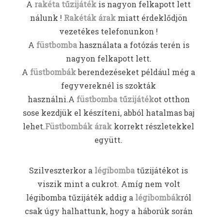
A
rakéta tűzijáték
is nagyon felkapott lett
nálunk !
Rakéták árak
miatt érdeklődjön
vezetékes telefonunkon !
A
füstbomba
használata a fotózás terén is
nagyon felkapott lett.
A
füstbombák
berendezéseket például még a
fegyvereknél is szokták
használni.A
füstbomba tűzijáték
ot otthon
sose kezdjük el készíteni, abból hatalmas baj
lehet.
Füstbombák árak
korrekt részletekkel
együtt.
Szilveszterkor a
légibomba
tűzijátékot is
viszik mint a cukrot. Amíg nem volt
légibomba tűzijáték addig a
légibombák
ról
csak úgy halhattunk, hogy a háborúk során