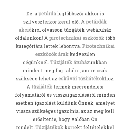
De a
petárda
legtöbbszőr akkor is
szilveszterkor kerül elő. A
petárdák
akció
król olvasson tűzijáték webáruház
oldalunkon! A
pirotechnikai eszközök
több
kategóriára lettek lebontva.
Pirotechnikai
eszközök árak
kedvezően
cégünknél.
Tűzijáték áruház
unkban
mindent meg fog találni, amire csak
szüksége lehet az
esküvői tűzijátékok
hoz.
A
tűzijáték
termék megrendelési
folyamatáról és visszaigazolásáról minden
esetben igazolást küldünk Önnek, amelyet
vissza szükséges igazolnia, az az meg kell
erősítenie, hogy valóban Ön
rendelt .
Tűzijátékok
korrekt feltételekkel