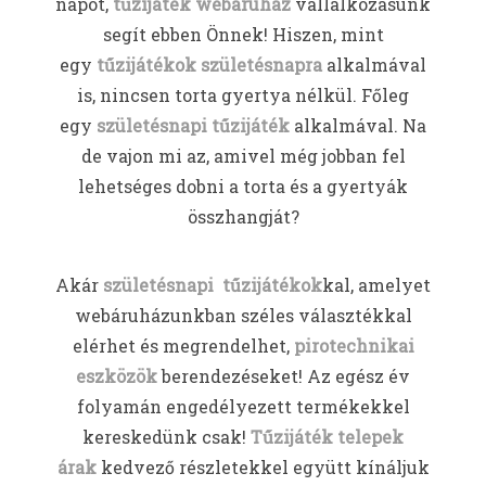
napot,
tűzijáték webáruház
vállalkozásunk
segít ebben Önnek! Hiszen, mint
egy
tűzijátékok születésnapra
alkalmával
is, nincsen torta gyertya nélkül. Főleg
egy
születésnapi tűzijáték
alkalmával. Na
de vajon mi az, amivel még jobban fel
lehetséges dobni a torta és a gyertyák
összhangját?
Akár
születésnapi tűzijátékok
kal, amelyet
webáruházunkban széles választékkal
elérhet és megrendelhet,
pirotechnikai
eszközök
berendezéseket! Az egész év
folyamán engedélyezett termékekkel
kereskedünk csak!
Tűzijáték telepek
árak
kedvező részletekkel együtt kínáljuk