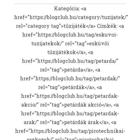
Kategória: <a
href="https://blogclub.hu/category/tuzijatek/"
rel="category tag">tűzijáték</a>
Címkék: <a
href="https://blogclub.hu/tag/eskuvoi-
tuzijatekok/" rel="tag">esküvői
tűzijátékok</a>, <a
href="https://blogclub.hu/tag/petarda/"
rel="tag">petárda</a>, <a
href="https://blogclub.hu/tag/petardak/"
rel="tag">petárdák</a>, <a
href="https://blogclub.hu/tag/petardak-
akcio/" rel="tag">petárdák akció</a>, <a
href="https://blogclub.hu/tag/petardak-
arak/" rel="tag">petárdák árak</a>, <a
href="https://blogclub.hu/tag/pirotechnikai-
eszkozok/" rel="tag">pirotechnikai