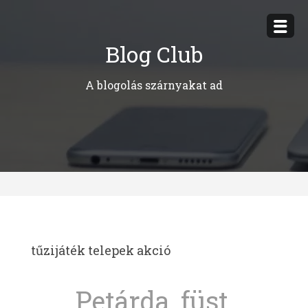
Megszakítás
Blog Club
A blogolás szárnyakat ad
tűzijáték telepek akció
Petárda, füst,