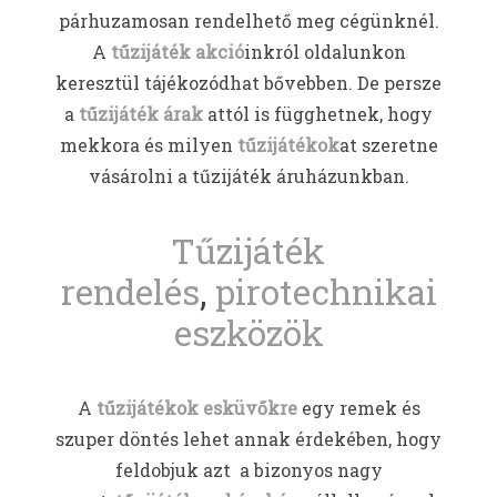
párhuzamosan rendelhető meg cégünknél.
A
tűzijáték akció
inkról oldalunkon
keresztül tájékozódhat bővebben. De persze
a
tűzijáték árak
attól is függhetnek, hogy
mekkora és milyen
tűzijátékok
at szeretne
vásárolni a tűzijáték áruházunkban.
Tűzijáték
rendelés
,
pirotechnikai
eszközök
A
tűzijátékok esküvőkre
egy remek és
szuper döntés lehet annak érdekében, hogy
feldobjuk azt a bizonyos nagy