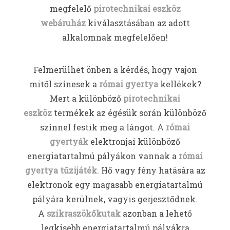
megfelelő
pirotechnikai eszköz
webáruház
kiválasztásában az adott
alkalomnak megfelelően!
Felmerülhet önben a kérdés, hogy vajon
mitől színesek a
római gyertya
kellékek?
Mert a különböző
pirotechnikai
eszköz
termékek az égésük során különböző
színnel festik meg a lángot. A
római
gyertyák
elektronjai különböző
energiatartalmú pályákon vannak a
római
gyertya tűzijáték
. Hő vagy fény hatására az
elektronok egy magasabb energiatartalmú
pályára kerülnek, vagyis gerjesztődnek.
A
szikraszökőkutak
azonban a lehető
legkisebb energiatartalmú pályákra