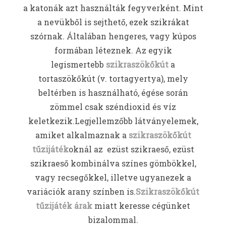
a katonák azt használták fegyverként. Mint
a nevükből is sejthető, ezek szikrákat
szórnak. Általában hengeres, vagy kúpos
formában léteznek. Az egyik
legismertebb
szikraszökőkút
a
tortaszökőkút (v. tortagyertya), mely
beltérben is használható, égése során
zömmel csak széndioxid és víz
keletkezik.Legjellemzőbb látványelemek,
amiket alkalmaznak a
szikraszökőkút
tűzijáték
oknál az ezüst szikraeső, ezüst
szikraeső kombinálva színes gömbökkel,
vagy recsegőkkel, illetve ugyanezek a
variációk arany színben is.
Szikraszökőkút
tűzijáték árak
miatt keresse cégünket
bizalommal.