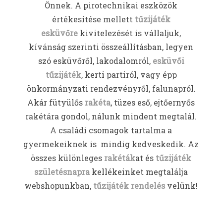
Önnek. A pirotechnikai eszközök
értékesítése mellett
tűzijáték
esküvőre
kivitelezését is vállaljuk,
kívánság szerinti összeállításban, legyen
szó esküvőről, lakodalomról,
esküvői
tűzijáték
, kerti partiról, vagy épp
önkormányzati rendezvényről, falunapról.
Akár fütyülős
rakéta
, tüzes eső, ejtőernyős
rakétára gondol, nálunk mindent megtalál.
A családi csomagok tartalma a
gyermekeiknek is mindig kedveskedik. Az
összes különleges
rakéták
at és
tűzijáték
születésnapra
kellékeinket megtalálja
webshopunkban,
tűzijáték rendelés
velünk!