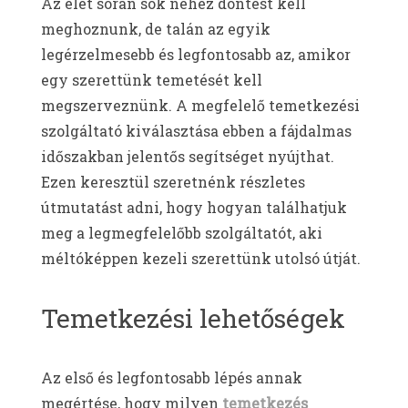
Az élet során sok nehéz döntést kell
meghoznunk, de talán az egyik
legérzelmesebb és legfontosabb az, amikor
egy szerettünk temetését kell
megszerveznünk. A megfelelő temetkezési
szolgáltató kiválasztása ebben a fájdalmas
időszakban jelentős segítséget nyújthat.
Ezen keresztül szeretnénk részletes
útmutatást adni, hogy hogyan találhatjuk
meg a legmegfelelőbb szolgáltatót, aki
méltóképpen kezeli szerettünk utolsó útját.
Temetkezési lehetőségek
Az első és legfontosabb lépés annak
megértése, hogy milyen
temetkezés