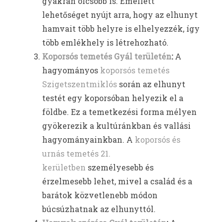
gyakran olcsóbb is. Emellett
lehetőséget nyújt arra, hogy az elhunyt
hamvait több helyre is elhelyezzék, így
több emlékhely is létrehozható.
Koporsós temetés Gyál területén
:
A
hagyományos
koporsós temetés
Szigetszentmiklós
során az elhunyt
testét egy koporsóban helyezik el a
földbe. Ez a temetkezési forma mélyen
gyökerezik a kultúránkban és vallási
hagyományainkban. A
koporsós és
urnás temetés 21.
kerületben
személyesebb és
érzelmesebb lehet, mivel a család és a
barátok közvetlenebb módon
búcsúzhatnak az elhunyttól.