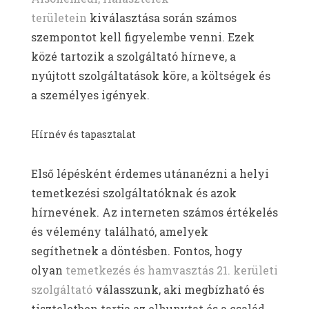
területein
kiválasztása során számos
szempontot kell figyelembe venni. Ezek
közé tartozik a szolgáltató hírneve, a
nyújtott szolgáltatások köre, a költségek és
a személyes igények.
Hírnév és tapasztalat
Első lépésként érdemes utánanézni a helyi
temetkezési szolgáltatóknak és azok
hírnevének. Az interneten számos értékelés
és vélemény található, amelyek
segíthetnek a döntésben. Fontos, hogy
olyan
temetkezés és hamvasztás 21. kerületi
szolgáltató
válasszunk, aki megbízható és
tiszteletben tartja az elhunytat és a család