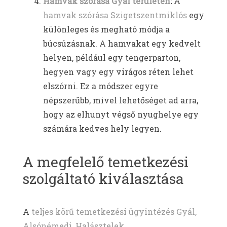
Hamvak szórása Gyál területén
:
A
hamvak szórása Szigetszentmiklós
egy
különleges és megható módja a
búcsúzásnak. A hamvakat egy kedvelt
helyen, például egy tengerparton,
hegyen vagy egy virágos réten lehet
elszórni. Ez a módszer egyre
népszerűbb, mivel lehetőséget ad arra,
hogy az elhunyt végső nyughelye egy
számára kedves hely legyen.
A megfelelő temetkezési
szolgáltató kiválasztása
A
teljes körű temetkezési ügyintézés Gyál,
Alsónémedi, Halásztelek