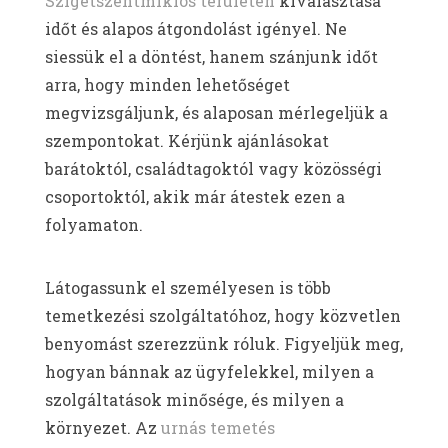
Szigetszentmiklós területén
kiválasztása
időt és alapos átgondolást igényel. Ne
siessük el a döntést, hanem szánjunk időt
arra, hogy minden lehetőséget
megvizsgáljunk, és alaposan mérlegeljük a
szempontokat. Kérjünk ajánlásokat
barátoktól, családtagoktól vagy közösségi
csoportoktól, akik már átestek ezen a
folyamaton.
Látogassunk el személyesen is több
temetkezési szolgáltatóhoz, hogy közvetlen
benyomást szerezzünk róluk. Figyeljük meg,
hogyan bánnak az ügyfelekkel, milyen a
szolgáltatások minősége, és milyen a
környezet. Az
urnás temetés