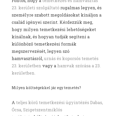
Fontos, hogy a
temetkezés és hamvasztás
23. kerületi szolgáltató
rugalmas legyen, és
személyre szabott megoldásokat kínáljon a
család igényei szerint. Kérdezzük meg,
hogy milyen temetkezési lehetőségeket
kínálnak, és hogyan tudják segíteni a
különböző temetkezési formák
megszervezését, legyen szó
hamvasztásról,
urnás és koporsós temetés
23. kerületben
vagy a
hamvak szórása a 23.
kerületben.
Milyen költségekkel jár egy temetés?
A
teljes körű temetkezési ügyintézés Dabas,
Ócsa, Szigetszentmiklós