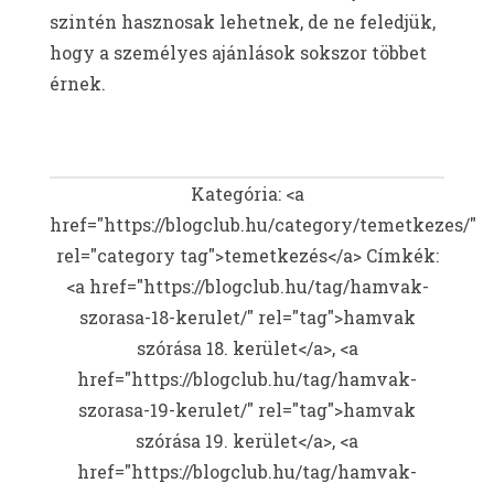
szintén hasznosak lehetnek, de ne feledjük,
hogy a személyes ajánlások sokszor többet
érnek.
Kategória: <a
href="https://blogclub.hu/category/temetkezes/"
rel="category tag">temetkezés</a>
Címkék:
<a href="https://blogclub.hu/tag/hamvak-
szorasa-18-kerulet/" rel="tag">hamvak
szórása 18. kerület</a>, <a
href="https://blogclub.hu/tag/hamvak-
szorasa-19-kerulet/" rel="tag">hamvak
szórása 19. kerület</a>, <a
href="https://blogclub.hu/tag/hamvak-