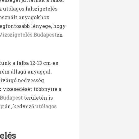
 utólagos falszigetelés
asznált anyagokhoz
egfontosabb lényege, hogy
Vízszigetelés Budapest
en
tünk a falba 12-13 cm-es
krém állagú anyaggal.
zivárgó nedvesség
k vizesedését többnyire a
 Budapest
területén is
pján, kedvező
utólagos
elés