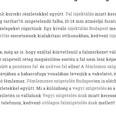
rak
korrekt részletekkel együtt.
Fal injektálás
miatt kere
 tarthat?A szigetelendő falba, 10-14 mm átmérőjű furat
szelepeket rögzítünk. Egy kiváló
injektálás Budapest
meg
rítás
szeretnének kialakítani otthonukban, kedvező
inj
, még az is hogy ezáltal közvetlenül a falszerkezet vál
sz szigetelő réteg megsérülése esetén a fal nem lesz kép
yütt a
penészes fal
és
nedves fal
ellen! A
fémlemez szig
ávjában a habarcsfuga vonalában leverjük a vakolatot, és 
ndó fémlemez.
Fémlemezes szigetelés Budapest
en is elé
szletekkel együtt. Mi a különbség a
vegyi szigetelés
és a
rületén is vállalunk.
Vegyi szigetelés árak
miatt keress
telefonon, kedvező
utólagos falszigetelés árak
mellett!