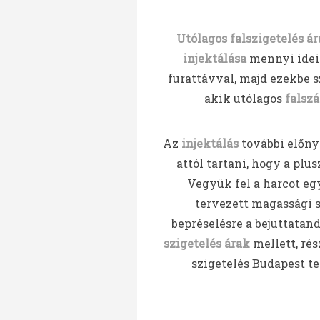
Utólagos falszigetelés á
injektálása
mennyi ideig
furattávval, majd ezekbe 
akik utólagos
falszá
Az
injektálás
további előnye
attól tartani, hogy a plu
Vegyük fel a harcot eg
tervezett magassági s
bepréselésre a bejuttata
szigetelés árak
mellett, ré
szigetelés Budapest te