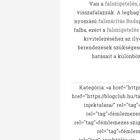
Van a
falszigetelés
,
visszafalazzák. A legh
nyomású
falszárítás Buda
falba, ezért a
falszigetelés
kivitelezéséhez az il
berendezések szükséges
hatásait a különbö
Kategória: <a href="http
href="https://blogclub.hu/ta
injektalasa/" rel="tag
rel="tag">fémlemezes 
rel="tag">fémlemezes szig
rel="tag">fémleme
rel="tag">injektálás</a>,