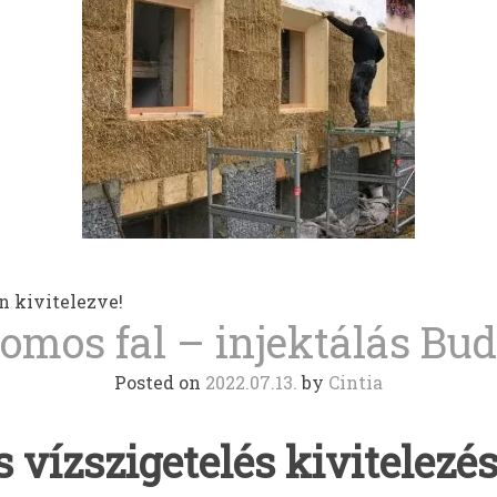
in kivitelezve!
romos fal – injektálás Bud
Posted on
2022.07.13.
by
Cintia
 vízszigetelés kivitelezés