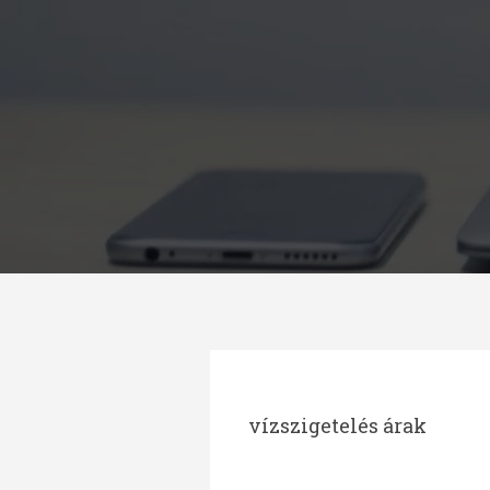
Megszakítás
vízszigetelés árak