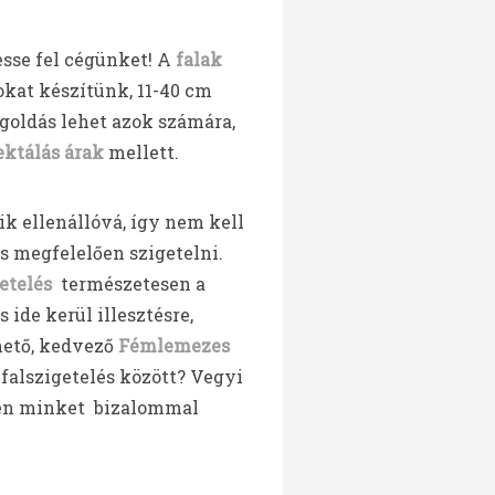
sse fel cégünket! A
falak
okat készítünk, 11-40 cm
oldás lehet azok számára,
ektálás árak
mellett.
ik ellenállóvá, így nem kell
es megfelelően szigetelni.
etelés
természetesen a
ide kerül illesztésre,
rhető, kedvező
Fémlemezes
 falszigetelés között? Vegyi
en minket bizalommal