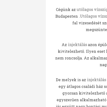
Cégünk az
utólagos vízszi
Budapesten .
Utólagos vízs
fal vizesedését sz
megszüntet
Az
injektálás
azon épüle
kivitelezhető. Ilyen eset
nem roncsolja. Az alkalma
nag
De melyek is az
injektálás
egy átlagos családi ház s
gyorsan kivitelezhető
egyszerűen alkalmazható 
jár együtt nagy bontási mu