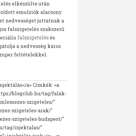
telés elkészülte után
oldott emulziók alacsony
t nedvességet juttatnak a
gos falszigetelés szakszerű
eciális
falszigetelés
és
átolja a nedvesség káros
zuper feltételekkel.
injektálás</a>
Címkék: <a
ttps://blogclub.hu/tag/falak-
femlemezes-szigeteles/"
ezes-szigeteles-arak/"
ezes-szigeteles-budapest/"
u/tag/injektalas/"
g">injektálás árak</a>, <a