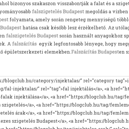
 ahol bizonyos szakaszon visszabontják a falat és a szige
agyományosabb
falszigetelés Budapest
megoldás a vízben 
pest
folyamata, amely során rengeteg mennyiségű többle
 Budapest
hatása csak később lesz érzékelhető. Az utóla
yen
falszigetelés Budapest
során használt anyagokhoz sp
ek. A
falszárítás
egyik legfontosabb lényege, hogy megg
ző épületszerkezeti elemekben.
Falszárítás Budapest
en s
s://blogclub.hu/category/injektalas/" rel="category tag">
g/fal-injektalas/" rel="tag">fal injektálás</a>, <a href="h
">falak injektálása</a>, <a href="https://blogclub.hu/tag/
szigetelés</a>, <a href="https://blogclub.hu/tag/femlem
etelés árak</a>, <a href="https://blogclub.hu/tag/femlem
zes szigetelés Budapest</a>, <a href="https://blogclub.h
 <a href="https://blogclub.hu/tag/injektalas-arak/" rel="ta