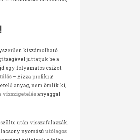
!
yszerűen kiszámolható.
tségével juttatjuk be a
jd egy folyamatos csíkot
tálás
– Bízza profikra!
etelő anyag, nem ömlik ki,
s vízszigetelés
anyaggal
.
észülte után visszafalazzák.
 alacsony nyomású
utólagos
sséget juttatnak a falba,