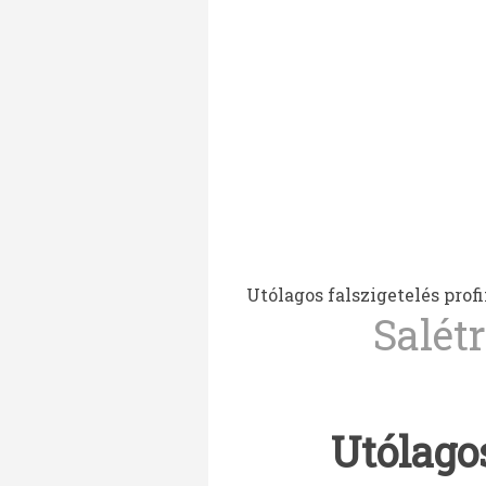
Utólagos falszigetelés prof
Salét
Utólagos