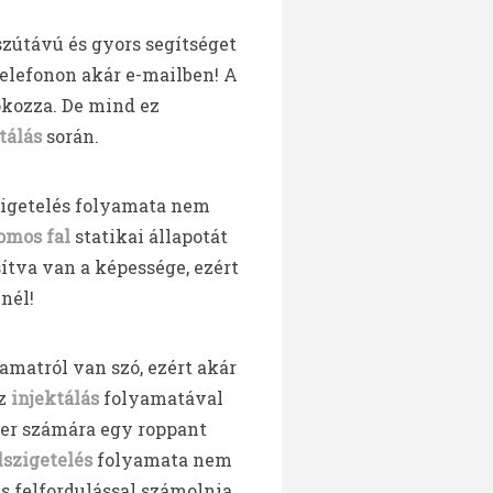
szútávú és gyors segítséget
elefonon akár e-mailben! A
 okozza. De mind ez
tálás
során.
zigetelés folyamata nem
omos fal
statikai állapotát
tva van a képessége, ezért
nél!
matról van szó, ezért akár
z
injektálás
folyamatával
ber számára egy roppant
lszigetelés
folyamata nem
s felfordulással számolnia,