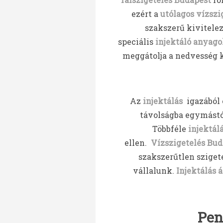
ezért a
utólagos vízszi
szakszerű kivitele
speciális
injektáló
anyago
meggátolja a nedvesség k
Az
injektálás
igazából
távolságba egymástól
Többféle
injektál
ellen.
Vízszigetelés Bud
szakszerűtlen szigete
vállalunk.
Injektálás 
Pen