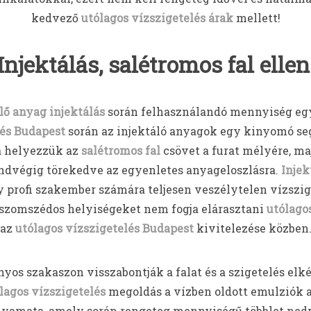
kedvező
utólagos vízszigetelés árak
mellett!
Injektálás, salétromos fal ellen
lő anyag injektálás
során felhasználandó mennyiség eg
lés Budapest
során az injektáló anyagok egy kinyomó segí
da helyezzük az
salétromos fal
csövet a furat mélyére, ma
ndvégig törekedve az egyenletes anyageloszlásra.
Injek
 profi szakember számára teljesen veszélytelen vízszig
 szomszédos helyiségeket nem fogja elárasztani
utólago
az
utólagos vízszigetelés Budapest
kivitelezése közben
onyos szakaszon visszabontják a falat és a szigetelés elk
lagos vízszigetelés
megoldás a vízben oldott emulziók
lyamata, amely során rengeteg mennyiségű többlet nedve