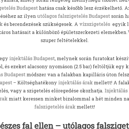
getelés Budapest
hatása csak később lesz érzékelhető. Az
zéséhez az ilyen
utólagos falszigetelés Budapest
során h
k
és berendezések szükségesek. A
vízszigetelés
egyik l
áros hatásait a különböző épületszerkezeti elemekben.
szuper feltételekkel.
 egy
injektálás Budapest
, melynek során furatokat készí
, és ezeket alacsony nyomáson (2.5 bar) feltöltjük egy 
ás Budapest
módszer van a falakban kapilláris úton fels
apest
– Költséghatékony
injektálás árak
mellett! A fala
lés, vagy a szigetelés elöregedése okozhatja.
Injektálás
árak
miatt keressen minket bizalommal a hét minden na
falszigetelés árak
mellett!
észes fal ellen – utólagos falsziget