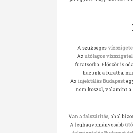
A szükséges
vízszigete
Az
utólagos vízszigete
furatsorba. Először is o
húzunk a furatba, mi
Az
injektálás Budapest
egy
nem koszol, valamint a
Van a
falszárítás
, ahol biz
A leghagyományosabb
utó
falszigetelés Budapest
fo