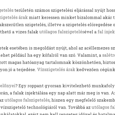
getelés
területén számos szigetelési eljárással nyújt hos
zigetelés árak
miatt keressen minket bizalommal akár t
akszerűtlen szigetelés, illetve a szigetelés elöregedése
hető a vizes falak
utólagos falszigetelés
ével a
fal injek
tek esetében is megoldást nyújt, ahol az acéllemezes s
 lehet például ha egy kőfalról van szó. Valamint, a
salétr
zott magas hatóanyag tartalomnak köszönhetően, biztosí
yon jó a terjedése.
Vízszigetelés árak
kedvezően cégünk
előnyei
? Egy roppant gyorsan kivitelezhető munkafolya
orán, a falak injektálása egy nap alatt már meg is van. A
 az
utólagos falszigetelés
, hiszen egy megfelelő szakem
vízszigetelő technológiáról van. Továbbá az
utólagos fa
nkálatokkal, ezért nem kell rengeteg idővel és hatalma