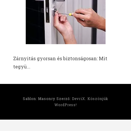
Zárnyitás gyorsan és biztonságosan: Mit
tegyü...
Sablon: Masonry Szerző:
DevriX
.
Köszönjük
WordPress!