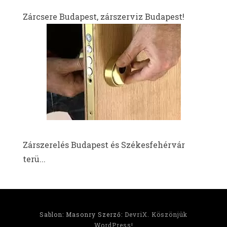
Zárcsere Budapest, zárszerviz Budapest!
Zárszerelés Budapest és Székesfehérvár
terü...
Sablon: Masonry Szerző:
DevriX
.
Köszönjük
WordPress!