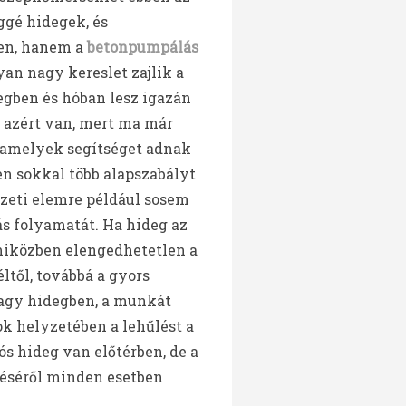
ggé hidegek, és
ben, hanem a
betonpumpálás
an nagy kereslet zajlik a
egben és hóban lesz igazán
z azért van, mert ma már
, amelyek segítséget adnak
en sokkal több alapszabályt
ezeti elemre például sosem
ás folyamatát. Ha hideg az
iközben elengedhetetlen a
ltől, továbbá a gyors
agy hidegben, a munkát
ok helyzetében a lehűlést a
ós hideg van előtérben, de a
téséről minden esetben