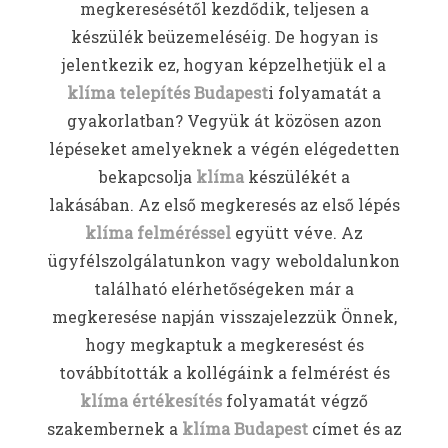
megkeresésétől kezdődik, teljesen a
készülék beüzemeléséig. De hogyan is
jelentkezik ez, hogyan képzelhetjük el a
klíma telepítés Budapest
i folyamatát a
gyakorlatban? Vegyük át közösen azon
lépéseket amelyeknek a végén elégedetten
bekapcsolja
klíma
készülékét a
lakásában. Az első megkeresés az első lépés
klíma felméréssel
együtt véve. Az
ügyfélszolgálatunkon vagy weboldalunkon
található elérhetőségeken már a
megkeresése napján visszajelezzük Önnek,
hogy megkaptuk a megkeresést és
továbbították a kollégáink a felmérést és
klíma értékesítés
folyamatát végző
szakembernek a
klíma Budapest
címet és az