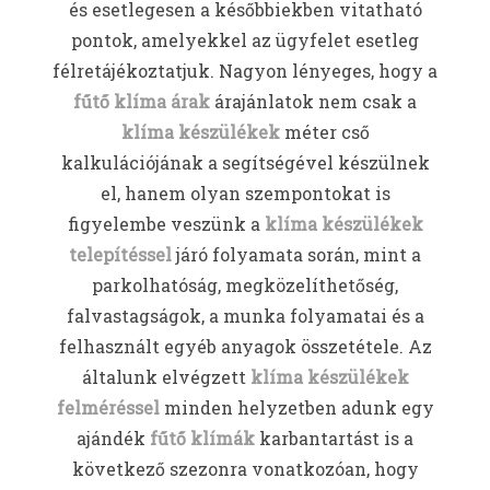
és esetlegesen a későbbiekben vitatható
pontok, amelyekkel az ügyfelet esetleg
félretájékoztatjuk. Nagyon lényeges, hogy a
fűtő klíma árak
árajánlatok nem csak a
klíma készülékek
méter cső
kalkulációjának a segítségével készülnek
el, hanem olyan szempontokat is
figyelembe veszünk a
klíma készülékek
telepítéssel
járó folyamata során, mint a
parkolhatóság, megközelíthetőség,
falvastagságok, a munka folyamatai és a
felhasznált egyéb anyagok összetétele. Az
általunk elvégzett
klíma készülékek
felméréssel
minden helyzetben adunk egy
ajándék
fűtő klímák
karbantartást is a
következő szezonra vonatkozóan, hogy