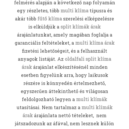
felmérés alapján a következő nap folyamán
egy részletes, több
multi klíma
típusra és
akár több
fűtő klíma
szerelési elképzelésre
is elküldjük a
split klímák árak
árajánlatunkat, amely magában foglalja a
garanciális feltételeket, a
multi klíma árak
fizetési lehetőségeit, és a felhasznált
anyagok listáját. Az
oldalfali split klíma
árak
árajánlat elkészítésénél minden
esetben figyelünk arra, hogy laikusok
részére is könnyedén értelmezhető,
egyszerűen áttekinthető és világosan
feldolgozható legyen a
multi klímák
utasításai. Nem tartalmaz a
multi klímák
árak
árajánlata nettó tételeket, nem
játszadozunk az áfával, nem lesznek külön