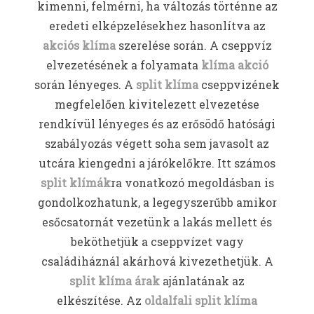
kimenni, felmérni, ha változás történne az
eredeti elképzelésekhez hasonlítva az
akciós klíma
szerelése során. A cseppvíz
elvezetésének a folyamata
klíma akció
során lényeges. A
split klíma
cseppvizének
megfelelően kivitelezett elvezetése
rendkívül lényeges és az erősödő hatósági
szabályozás végett soha sem javasolt az
utcára kiengedni a járókelőkre. Itt számos
split klímák
ra vonatkozó megoldásban is
gondolkozhatunk, a legegyszerűbb amikor
esőcsatornát vezetünk a lakás mellett és
beköthetjük a cseppvízet vagy
családiháznál akárhová kivezethetjük. A
split klíma árak
ajánlatának az
elkészítése. Az
oldalfali split klíma