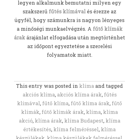
legyen alkalmunk bemutatni milyen egy
szakszerű
fűtés klímával
és érezze az
ügyfél, hogy számunkra is nagyon lényeges
a minőségi munkaelvégzés. A
fűtő klímák
árak
árajánlat elfogadása után megtörténhet
az időpont egyeztetése a szerelési
folyamatok miatt.
This entry was posted in
klíma
and tagged
akciós klíma
,
akciós klíma árak
,
fűtés
klímával
,
fűtő klíma
,
fűtő klíma árak
,
fűtő
klímák
,
fűtő klímák árak
,
klíma
,
klíma
akció
,
klíma árak
,
klíma Budapest
,
klíma
értékesítés
,
klíma felméréssel
,
klíma
készülékek
,
klíma készülékek felméréssel
,